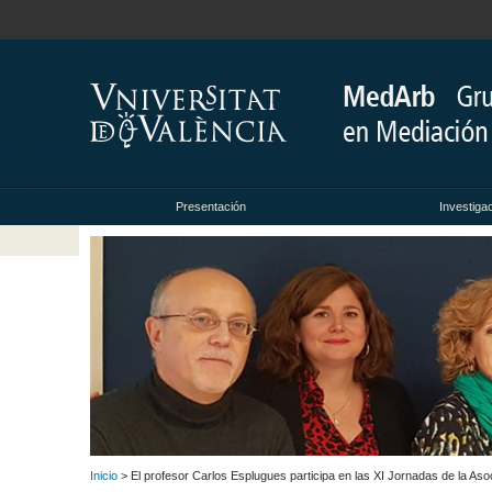
Presentación
Investiga
Inicio
> El profesor Carlos Esplugues participa en las XI Jornadas de la Aso