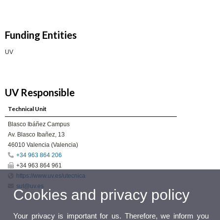
Funding Entities
UV
UV Responsible
Technical Unit
Blasco Ibáñez Campus
Av. Blasco Ibañez, 13
46010 Valencia (Valencia)
+34 963 864 206
+34 963 864 961
https://www.uv.es/utecnica
sut@uv.es
Cookies and privacy policy
Your privacy is important for us. Therefore, we inform you