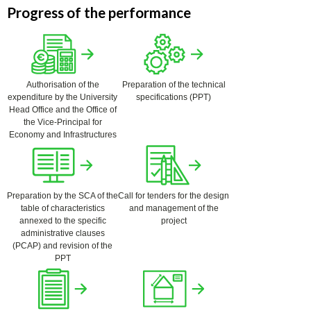
Progress of the performance
Authorisation of the
Preparation of the technical
expenditure by the University
specifications (PPT)
Head Office and the Office of
the Vice-Principal for
Economy and Infrastructures
Preparation by the SCA of the
Call for tenders for the design
table of characteristics
and management of the
annexed to the specific
project
administrative clauses
(PCAP) and revision of the
PPT