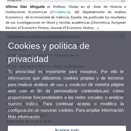
Alfonso Díez Minguela
es Profesor Titular en el Área de Historia e
Instituciones Económicas (
EH-Valencia
) del Departamento de Análisis
Económico de la Universitat de València, España. Ha publicado los resultados
de sus investigaciones en libros y revistas académicas (Cliometrica, European
Review of Economic History, Journal of Economic History…).
Asignaturas impartidas y modalidades docentes
Cookies y política de
36130 - Trabajo Fin de Grado de Economía - Grado
en Economía
36786 - Historia Económica II - Doble Grado en
privacidad
Derecho y Economía
36108 - Historia Económica I - Grado en Economía
Tu privacidad es importante para nosotros. Por ello te
44960 - Trabajo Fin de Máster - Máster Universitario
en Economía
informamos que utilizamos cookies propias y de terceros
46538 - Trabajo Fin de Máster - Máster Universitario
para realizar análisis de uso y medición de nuestra página
en Sociedad Digital
web con el fin de personalizar contenidos,así como
Tutorías
proporcionar funcionalidades a las redes sociales o analizar
nuestro tráfico. Para continuar acepta o modifica la
01/09/2026 - 29/01/2027
MIÉRCOLES de 11:00 a 12:30
configuración de nuestras cookies. Para ampliar información
01/09/2026 - 29/01/2027
Más información
MIÉRCOLES de 17:30 a 18:30
Observaciones
Aceptar todo