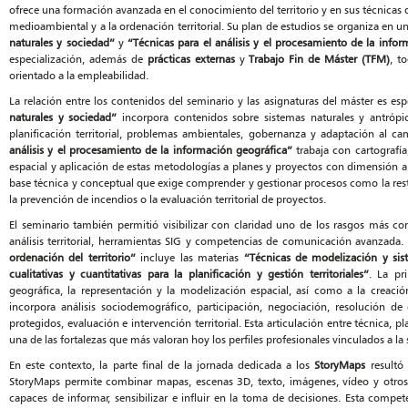
ofrece una formación avanzada en el conocimiento del territorio y en sus técnicas d
medioambiental y a la ordenación territorial. Su plan de estudios se organiza en 
naturales y sociedad”
y
“Técnicas para el análisis y el procesamiento de la info
especialización, además de
prácticas externas
y
Trabajo Fin de Máster (TFM)
, t
orientado a la empleabilidad.
La relación entre los contenidos del seminario y las asignaturas del máster es e
naturales y sociedad”
incorpora contenidos sobre sistemas naturales y antrópi
planificación territorial, problemas ambientales, gobernanza y adaptación al ca
análisis y el procesamiento de la información geográfica”
trabaja con cartografía,
espacial y aplicación de estas metodologías a planes y proyectos con dimensión am
base técnica y conceptual que exige comprender y gestionar procesos como la resta
la prevención de incendios o la evaluación territorial de proyectos.
El seminario también permitió visibilizar con claridad uno de los rasgos más co
análisis territorial, herramientas SIG y competencias de comunicación avanzada. E
ordenación del territorio”
incluye las materias
“Técnicas de modelización y sis
cualitativas y cuantitativas para la planificación y gestión territoriales”
. La pr
geográfica, la representación y la modelización espacial, así como a la creació
incorpora análisis sociodemográfico, participación, negociación, resolución de 
protegidos, evaluación e intervención territorial. Esta articulación entre técnica, p
una de las fortalezas que más valoran hoy los perfiles profesionales vinculados a la
En este contexto, la parte final de la jornada dedicada a los
StoryMaps
resultó 
StoryMaps permite combinar mapas, escenas 3D, texto, imágenes, vídeo y otros r
capaces de informar, sensibilizar e influir en la toma de decisiones. Esta comp