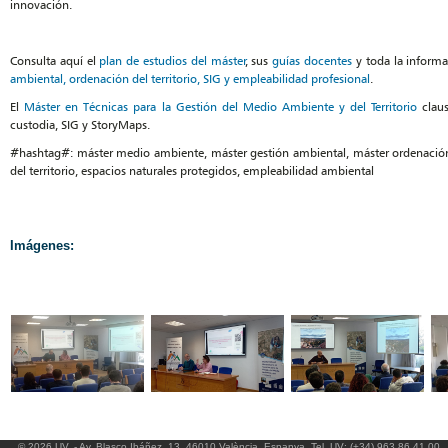
innovación.
Consulta aquí el
plan de estudios del máster
, sus
guías docentes
y toda la inform
ambiental, ordenación del territorio, SIG y empleabilidad profesional
.
El
Máster en Técnicas para la Gestión del Medio Ambiente y del Territorio
claus
custodia, SIG y StoryMaps.
#hashtag#: máster medio ambiente, máster gestión ambiental, máster ordenación d
del territorio, espacios naturales protegidos, empleabilidad ambiental
Imágenes:
© 2026 UV. - Av. Blasco Ibáñez, 13. 46010 València. Espanya. Tel. UV: (+34) 963 86 41 00