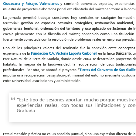
Ciudadana y Paisajes Valencianos
y combinó ponencias expertas, experiencias r
muestra de proyectos elaborados por el estudiantado del máster en torno a la comu
La jornada permitió trabajar cuestiones hoy centrales en cualquier formación
territorial:
gestión de espacios naturales protegidos, restauración ambiental, pa
gobernanza territorial, ordenación del territorio y uso aplicado de Sistemas de 
encaja plenamente con la filosofía del máster, concebido como una titulació
fuertemente conectada con la resolución de problemas reales en empresa privada, a
Uno de los principales valores del seminario fue la conexión entre conceptos 
experiencia de la
Fundación C.V. Victoria Laporta Carbonell
en la finca
Buixcarró
, u
Parc Natural de la Serra de Mariola, donde desde 2004 se desarrollan proyectos de
hábitats, la mejora de la biodiversidad, la recuperación de usos tradicional
profesionales. Por otra, se abordó el proyecto
“
Tierras del Convento de San Guill
impulsa una recuperación paisajístico-patrimonial del entorno mediante custodia d
entre universidad, asociaciones y administración.
“Este tipo de sesiones aportan mucho porque muestran
experiencias reales, con todas sus limitaciones y con
Grafiada
Esta dimensión práctica no es un añadido puntual, sino una expresión directa de la e