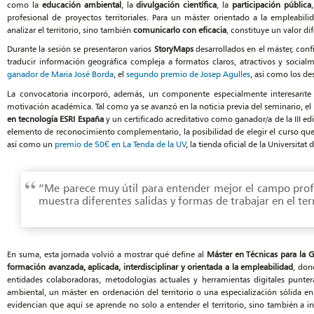
como la
educación ambiental
, la
divulgación científica
, la
participación pública
profesional de proyectos territoriales. Para un máster orientado a la empleabil
analizar el territorio, sino también
comunicarlo con eficacia
, constituye un valor dif
Durante la sesión se presentaron varios
StoryMaps
desarrollados en el máster, conf
traducir información geográfica compleja a formatos claros, atractivos y socialm
ganador de Maria José Borda
, el
segundo premio de Josep Agulles
, así como los de
La convocatoria incorporó, además, un componente especialmente interesante d
motivación académica. Tal como ya se avanzó en la noticia previa del seminario, el
en tecnología ESRI España
y un certificado acreditativo como ganador/a de la III e
elemento de reconocimiento complementario, la posibilidad de elegir el curso qu
así como un
premio de 50€ en La Tenda de la UV
, la tienda oficial de la Universit
“Me parece muy útil para entender mejor el campo profe
muestra diferentes salidas y formas de trabajar en el terr
En suma, esta jornada volvió a mostrar qué define al
Máster en Técnicas para la G
formación avanzada, aplicada, interdisciplinar y orientada a la empleabilidad
, don
entidades colaboradoras, metodologías actuales y herramientas digitales punte
ambiental, un máster en ordenación del territorio o una especialización sólida e
evidencian que aquí se aprende no solo a entender el territorio, sino también a int