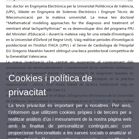
Soc doctor en Enginyeria Electrònica per la Universitat Politècnica de València,
(UPV), Màster en Enginyeria de Sistemes Electrònics i Enginyer Tècnic de
Telecomunicació per la mateixa universitat. La meua tesi doctoral
“Mathematical modeling approaches for the diagnosis and treatment of
reentrant atrial tachyarrhythmias” es va desenvolupar dins del programa FPU
del Ministeri d'Educació i durant la mateixa vaig fer una estada d'investigació
en la Universitat d'Oxford (el Regne Unit). Vaig realitzar períodes d'investigació
postdoctoral en l'Institut ITACA (UPV) i el Servei de Cardiologia de l'Hospital
GU Gregorio Marañón havent obtingut una beca postdoctoral competitiva de
la Generalitat Valenciana.
La meua investigació s'ha centrat en augmentar el coneixement dels
mecanismes de desencadenament i manteniment de les arrítmies cardíaques,
en el desenvolupament d'eines i instrumentació de diagnòstic basades en
Cookies i política de
aquest coneixement i en la introducció d'estes tècniques en la pràctica
experimental i clínica. Fruit d'este treball de recerca traslacional vaig ser
privacitat
cofundador de Corify Health Care S.L.
Actualment soc professor en el Dept. d’Enginyeria Electrònica de la Universitat
de València i desenvolupe la meua investigació en el
COMMLAB
. Podeu trobar
La teva privacitat és important per a nosaltres. Per això,
més informació sobre la meua recerca a les xarxes acadèmiques enllaçades.
t'informem que utilitzem cookies pròpies i de tercers per a
Tutories
realitzar anàlisis d'ús i mesurament de la nostra pàgina web
01/09/2026 - 31/08/2027
amb la finalitat de personalitzar continguts,així com
LUNES de 10:30 a 13:30 DESPATX 2.2.16 Planta 2 E.T.S. D'ENGINYERIA
proporcionar funcionalitats a les xarxes socials o analitzar el
Observacions