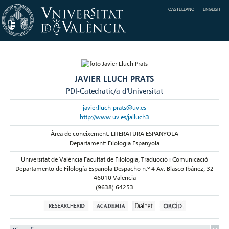
CASTELLANO
ENGLISH
JAVIER LLUCH PRATS
PDI-Catedratic/a d'Universitat
javier.lluch-prats@uv.es
http://www.uv.es/jalluch3
Àrea de coneixement: LITERATURA ESPANYOLA
Departament: Filologia Espanyola
Universitat de València Facultat de Filologia, Traducció i Comunicació
Departamento de Filología Española Despacho n.º 4 Av. Blasco Ibáñez, 32
46010 Valencia
(9638) 64253