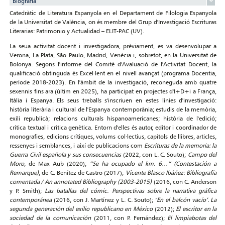
Biografia
Catedràtic de Literatura Espanyola en el Departament de Filologia Espanyola
de la Universitat de València, on és membre del Grup d'Investigació Escrituras
Literarias: Patrimonio y Actualidad – ELIT-PAC (UV).
La seua activitat docent i investigadora, prèviament, es va desenvolupar a
Verona, La Plata, São Paulo, Madrid, Venècia i, sobretot, en la Universitat de
Bolonya. Segons l'informe del Comité d'Avaluació de l'Activitat Docent, la
qualificació obtinguda és Excel·lent en el nivell avançat (programa Docentia,
període 2018-2023). En l'àmbit de la investigació, reconeguda amb quatre
sexennis fins ara (últim en 2025), ha participat en projectes d'I+D+i a França,
Itàlia i Espanya. Els seus treballs s'inscriuen en estes línies d'investigació:
història literària i cultural de l'Espanya contemporània; estudis de la memòria,
exili republicà; relacions culturals hispanoamericanes; història de l'edició;
crítica textual i crítica genètica. Entorn d'elles és autor, editor i coordinador de
monografies, edicions crítiques, volums col·lectius, capítols de llibres, articles,
ressenyes i semblances, i així de publicacions com
Escrituras de la memoria: la
Guerra Civil española y sus consecuencias
(2022, con L. C. Souto);
Campo del
Moro
, de Max Aub (2020);
“Se ha ocupado el km. 6…” (Contestación a
Remarque)
, de C. Benítez de Castro (2017);
Vicente Blasco Ibáñez: Bibliografía
comentada / An annotated Bibliography (2003-2015)
(2016, con C. Anderson
y P. Smith);
Las batallas del cómic. Perspectivas sobre la narrativa gráfica
contemporánea
(2016, con J. Martínez y L. C. Souto); ‘
En el balcón vacío’. La
segunda generación del exilio republicano en México
(2012);
El escritor en la
sociedad de la comunicación
(2011, con P. Fernández);
El limpiabotas del