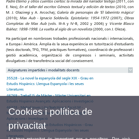
Padre Eterno y otros cuentos ciertos: la mirada del narrador testigo
(2011, con
E. Nos);
En el taller del escritor. Génesis textual y edición de textos
(2010, con
M. J. Olaziregi y A. Arcocha);
Galería de personajes de ‘El laberinto mágico'
(2010);
Max Aub - Ignacio Soldevila. Epistolario: 1954-1972
(2007);
Obras
Completas de Max Aub
(vols. III-A y IV-B, 2002 y 2006) y
Vicente Blasco
Ibáñez: 1898-1998. La vuelta al siglo de un novelista
(2000, con J. Oleza).
Ha participat en nombroses trobades professionals nacionals i internacionals,
a Europa i Amèrica. Àmplia és la seua experiència en tutorització d'estudiants
(tesis doctorals, TFG, TFM, pràctiques formatives), coordinació de professorat i
gestió acadèmica, organització de congressos i seminaris, activitats
divulgatives i de transferència social del coneixement.
Asignatures impartides i modalitats docents
35528 - La novel·la espanyola del segle XIX - Grau en
Estudis Hispànics: Llengua Espanyola i les seues
Literatures
46769 - Treball Fi de Màster - Màster Universitari en
Estudis Hispànics Avançats: Aplicacions i Investigació
46778 - Metod.Inves.Liter.Teatr.Hisp.I: Escrit.M -
Cookies i política de
Màster Universitari en Estudis Hispànics Avançats:
Aplicacions i Investigació
privacitat
35544 - Trabajo fin grado Estudios Hispánicos - Grau
en Estudis Hispànics: Llengua Espanyola i les seues
Literatures
La teva privacitat és important per a nosaltres. Per això,