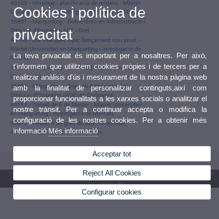
40105 - Missatge i planificació de mitjans - Màster
Cookies i política de
Universitari en Màrqueting i Investigació de Mercats
35801 - Màrqueting - Doble Grau en Administració i
Direcció d'Empreses ADE i Dret
privacitat
40100 - Dis. màrquet. oper. llançament nou prod. -
Màster Universitari en Màrqueting i Investigació de
La teva privacitat és important per a nosaltres. Per això,
Mercats
t'informem que utilitzem cookies pròpies i de tercers per a
35801 - Màrqueting - Grau ADE: Administració i
Direcció d'Empreses
realitzar anàlisis d'ús i mesurament de la nostra pàgina web
35801 - Màrqueting - Grau en Administració i
amb la finalitat de personalitzar continguts,així com
Direcció d'Empreses (ADE) en Ontinyent
proporcionar funcionalitats a les xarxes socials o analitzar el
40112 - Treball de fi de Màster - Màster Universitari
nostre trànsit. Per a continuar accepta o modifica la
en Màrqueting i Investigació de Mercats
configuració de les nostres cookies. Per a obtenir més
35872 - Treball fi de grau de ADE - Grau ADE:
informació
Més informació
Administració i Direcció d'Empreses
Acceptar tot
Reject All Cookies
© 2026 UV. - Av. Blasco Ibáñez, 13. 46010 València. Espanya. Tel. UV: (+34) 963 86 41 00
Bústia UV
Configurar cookies