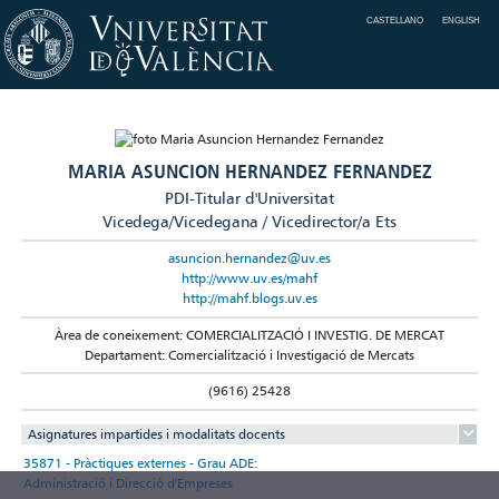
CASTELLANO
ENGLISH
MARIA ASUNCION HERNANDEZ FERNANDEZ
PDI-Titular d'Universitat
Vicedega/Vicedegana / Vicedirector/a Ets
asuncion.hernandez@uv.es
http://www.uv.es/mahf
http://mahf.blogs.uv.es
Àrea de coneixement: COMERCIALITZACIÓ I INVESTIG. DE MERCAT
Departament: Comercialització i Investigació de Mercats
(9616) 25428
Asignatures impartides i modalitats docents
35871 - Pràctiques externes - Grau ADE:
Administració i Direcció d'Empreses