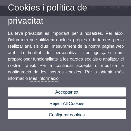
Cookies i política de
© 2026 UV. - Av. Blasco Ibáñez, 13. 46010 València. Espanya. Tel. UV: (+34) 963 86 41 00
Bústia UV
privacitat
La teva privacitat és important per a nosaltres. Per això,
t'informem que utilitzem cookies pròpies i de tercers per a
realitzar anàlisis d'ús i mesurament de la nostra pàgina web
amb la finalitat de personalitzar continguts,així com
proporcionar funcionalitats a les xarxes socials o analitzar el
nostre trànsit. Per a continuar accepta o modifica la
configuració de les nostres cookies. Per a obtenir més
informació
Més informació
Acceptar tot
Reject All Cookies
Configurar cookies