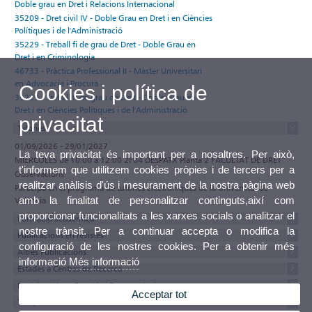
Doble grau en Dret i Relacions Internacional
35209 - Dret civil IV - Doble Grau en Dret i en Ciències
Polítiques i de l'Administració
35229 - Treball fi de grau de Dret - Doble Grau en
Dret i en Criminologia
46733 - Pràctica Professional II - Màster Universitari
en Advocacia i Procura
Cookies i política de
35229 - Treball fi de grau de Dret - Doble Grau en
Dret i en Ciències Polítiques i de l'Administració
privacitat
Tutories
01/09/2026 - 29/01/2027
La teva privacitat és important per a nosaltres. Per això,
MIÉRCOLES de 10:00 a 12:00 2F04 DESPATX Planta 2 FACULTAT DE DRET
t'informem que utilitzem cookies pròpies i de tercers per a
Observacions
realitzar anàlisis d'ús i mesurament de la nostra pàgina web
Participa en el programa de tutories electròniques de la Universitat de
amb la finalitat de personalitzar continguts,així com
València
proporcionar funcionalitats a les xarxes socials o analitzar el
Formació acadèmica
nostre trànsit. Per a continuar accepta o modifica la
Publicacions en revistes
configuració de les nostres cookies. Per a obtenir més
Altres Publicacions
informació
Més informació
Estades a Centres de Recerca
Participació en Comitès i Representacions
Acceptar tot
Tesis, tesines i treballs