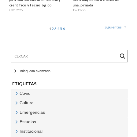
científico y tecnológico
una jornada
03/12/25
19/11/25
Siguientes
1
2
3
4
5
6
Cercar
Búsqueda avanzada
ETIQUETAS
Covid
Veure Covid
Cultura
Veure Cultura
Emergencias
Veure Emergencias
Estudios
Veure Estudios
Institucional
Veure Institucional