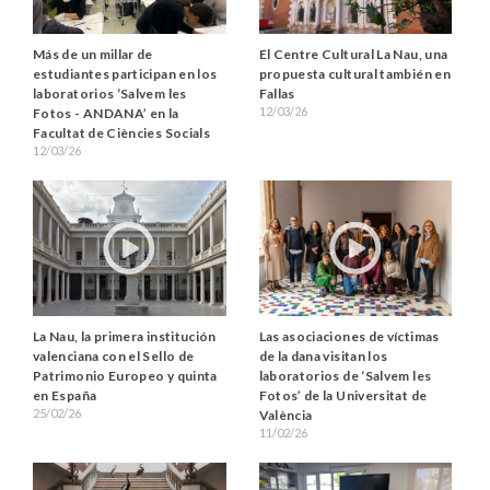
Más de un millar de
El Centre Cultural La Nau, una
estudiantes participan en los
propuesta cultural también en
laboratorios ‘Salvem les
Fallas
12/03/26
Fotos - ANDANA’ en la
Facultat de Ciències Socials
12/03/26
La Nau, la primera institución
Las asociaciones de víctimas
valenciana con el Sello de
de la dana visitan los
Patrimonio Europeo y quinta
laboratorios de ‘Salvem les
en España
Fotos’ de la Universitat de
25/02/26
València
11/02/26