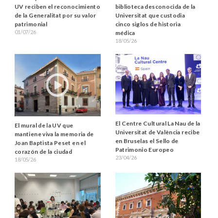
UV reciben el reconocimiento
biblioteca desconocida de la
de la Generalitat por su valor
Universitat que custodia
patrimonial
cinco siglos de historia
01/07/26
médica
18/05/26
El Centre Cultural La Nau de la
El mural de la UV que
Universitat de València recibe
mantiene viva la memoria de
en Bruselas el Sello de
Joan Baptista Peset en el
Patrimonio Europeo
corazón de la ciudad
23/04/26
18/05/26