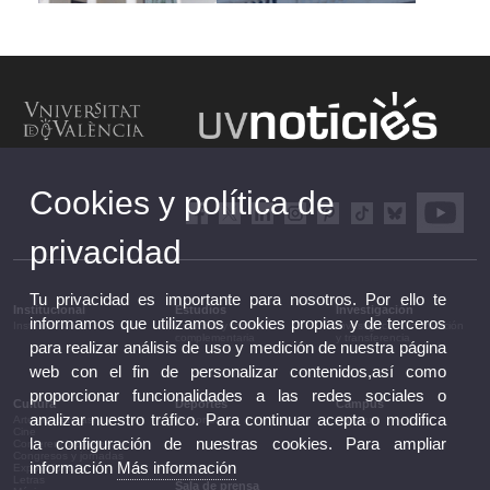
Cookies y política de
privacidad
Tu privacidad es importante para nosotros. Por ello te
Institucional
Estudios
Investigación
informamos que utilizamos cookies propias y de terceros
Institucional
Estudios y formación
Investigación, innovación
complementaria
y transferencia
para realizar análisis de uso y medición de nuestra página
web con el fin de personalizar contenidos,así como
proporcionar funcionalidades a las redes sociales o
Cultura
Deportes
Campus
analizar nuestro tráfico. Para continuar acepta o modifica
Artes escénicas
Deportes
Campus
Cine
la configuración de nuestras cookies. Para ampliar
Conferencias y debates
Congresos y jornadas
información
Más información
Exposiciones
Letras
Sala de prensa