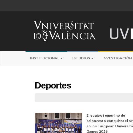
INSTITUCIONAL
ESTUDIOS
INVESTIGACIÓN
Deportes
El equipo femenino de
baloncesto conquista el o
en los European Universiti
Games 2026