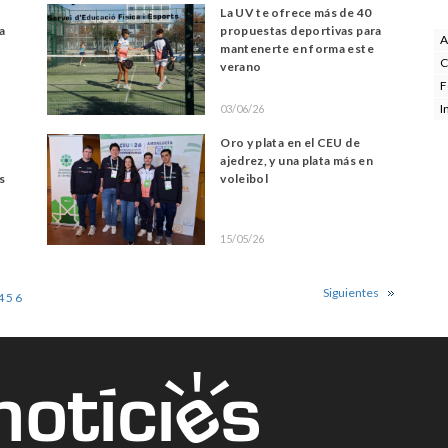
La UV te ofrece más de 40
da
propuestas deportivas para
A
mantenerte en forma este
C
verano
F
I
03/06/26
Oro y plata en el CEU de
ajedrez, y una plata más en
es
voleibol
15/05/26
Siguientes
4
5
6