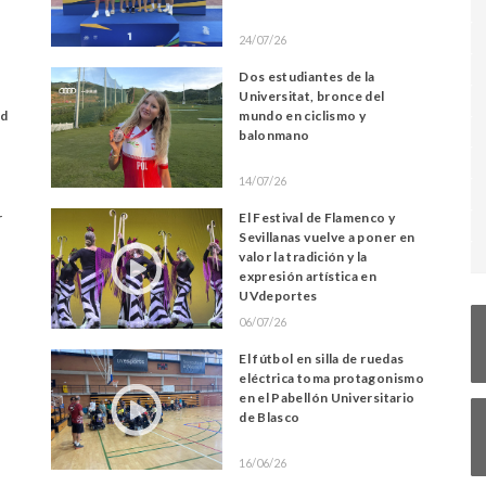
24/07/26
Dos estudiantes de la
Universitat, bronce del
ad
mundo en ciclismo y
balonmano
14/07/26
r
El Festival de Flamenco y
Sevillanas vuelve a poner en
valor la tradición y la
expresión artística en
UVdeportes
06/07/26
El fútbol en silla de ruedas
eléctrica toma protagonismo
en el Pabellón Universitario
de Blasco
16/06/26