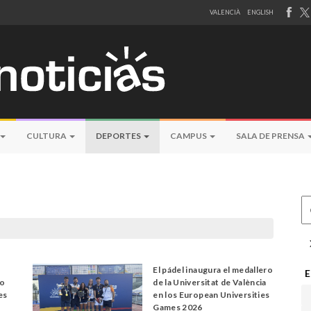
VALENCIÀ
ENGLISH
CULTURA
DEPORTES
CAMPUS
SALA DE PRENSA
Ce
El pádel inaugura el medallero
E
ro
de la Universitat de València
es
en los European Universities
Games 2026