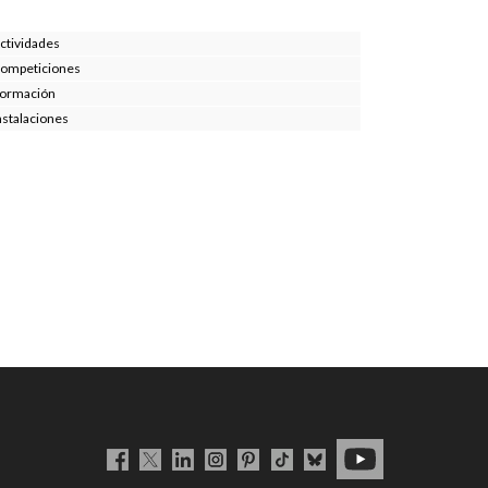
ctividades
ompeticiones
ormación
nstalaciones