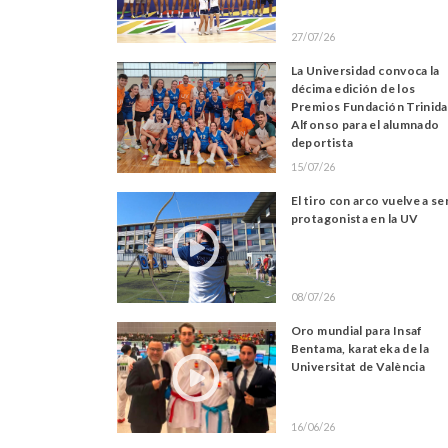
27/07/26
La Universidad convoca la
décima edición de los
Premios Fundación Trinid
Alfonso para el alumnado
deportista
15/07/26
El tiro con arco vuelve a se
protagonista en la UV
08/07/26
Oro mundial para Insaf
Bentama, karateka de la
Universitat de València
16/06/26