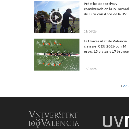
Práctica deportiva y
convivencia en la IV Jorna
de Tiro con Arco de la UV
11/06/26
La Universitat de València
cierra el CEU 2026 con 14
oros, 15 platas y 17 bronc
18/05/26
1
2
3