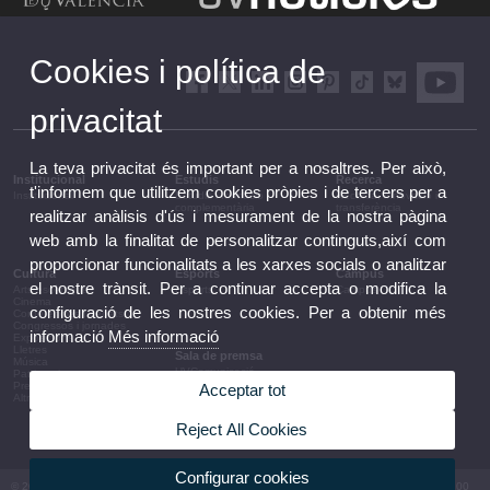
Cookies i política de
privacitat
La teva privacitat és important per a nosaltres. Per això,
Institucional
Estudis
Recerca
t'informem que utilitzem cookies pròpies i de tercers per a
Institucional
Estudis i formació
Recerca, innovació i
complementària
transferència
realitzar anàlisis d'ús i mesurament de la nostra pàgina
web amb la finalitat de personalitzar continguts,així com
proporcionar funcionalitats a les xarxes socials o analitzar
Cultura
Esports
Campus
el nostre trànsit. Per a continuar accepta o modifica la
Arts escèniques
Esports
Campus
Cinema
configuració de les nostres cookies. Per a obtenir més
Conferències i debats
Congressos i jornades
informació
Més informació
Exposicions
Lletres
Sala de premsa
Música
UVComunicació
Patrimoni
Notes de premsa
Premis i convocatòries
Acceptar tot
Agenda de govern
Altres activitats
Acords de govern
La UV en la premsa
Reject All Cookies
Informació corporativa
Configurar cookies
© 2026 UV. - Av. Blasco Ibáñez, 13. 46010 València. Espanya. Tel UV: (+34) 963 86 41 00