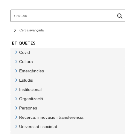
Cercar
Cerca avançada
ETIQUETES
Covid
Veure Covid
Cultura
Veure Cultura
Emergències
Veure Emergències
Estudis
Veure Estudis
Institucional
Veure Institucional
Organització
Veure Organització
Persones
Veure Persones
Recerca, innovació i transferència
Veure Recerca, innovació i transferència
Universitat i societat
Veure Universitat i societat