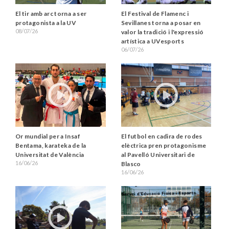
El tir amb arc torna a ser
El Festival de Flamenc i
protagonista a la UV
Sevillanes torna a posar en
08/07/26
valor la tradició i l'expressió
artística a UVesports
06/07/26
Or mundial per a Insaf
El futbol en cadira de rodes
Bentama, karateka de la
elèctrica pren protagonisme
Universitat de València
al Pavelló Universitari de
16/06/26
Blasco
16/06/26