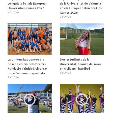
conquista l’or als European
de la Universitat de València
Universities Games 2026
en els European Universities
27/07/26
Games 2026
24/07/26
La Universitat convoca la
Dos estudiants de la
desena edició dels Premis
Universitat, bronze del món
Fundació Trinidad Alfonso
en ciclisme i handbol
14/07/26
per a l’alumnat esportista
15/07/26