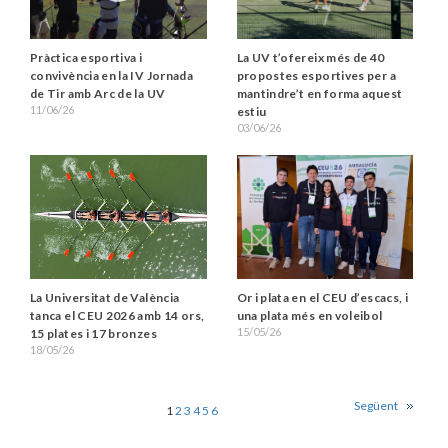
Pràctica esportiva i
La UV t’ofereix més de 40
convivència en la IV Jornada
propostes esportives per a
de Tir amb Arc de la UV
mantindre’t en forma aquest
11/06/26
estiu
03/06/26
Or i plata en el CEU d’escacs, i
La Universitat de València
una plata més en voleibol
tanca el CEU 2026 amb 14 ors,
15/05/26
15 plates i 17 bronzes
18/05/26
Següent
1
2
3
4
5
6