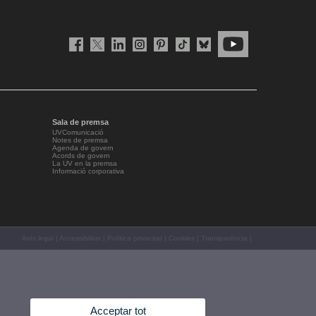
Sala de premsa
UVComunicació
Notes de premsa
Agenda de govern
Acords de govern
La UV en la premsa
Informació corporativa
Avís legal
|
Accessibilitat
|
Política privacitat
|
Cookies
|
Transparència
|
Acceptar tot