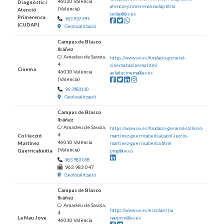
46020 València
Diagnòstic i
atencio-primerenca-cudap.html
(València)
Atenció
cudap@uv.es
Primerenca
963 937 999
Facebook
Twitter
Whatsapp
(CUDAP)
Geolocalització
Campus de Blasco
Ibáñez
C/ Amadeu de Savoia,
https://www.uv.es/fundacio-general-
4
cinema/ca/cinema.html
Cinema
46010 València
auladecinema@uv.es
(València)
Facebook
Twitter
LinkedIn
Instagram
96 3983110
Geolocalització
Campus de Blasco
Ibáñez
C/ Amadeu de Savoia,
https://www.uv.es/fundacio-general-collecio-
4
Col·lecció
martinez-guerricabeitia/ca/col-leccio-
46010 València
Martínez
martinez-guerricabeitia.html
(València)
Guerricabeitia
pmg@uv.es
LinkedIn
963 983 058
963 983 047
Geolocalització
Campus de Blasco
Ibáñez
C/ Amadeu de Savoia,
https://www.uv.es/escolaestiu
4
La Nau Jove
naujove@uv.es
46010 València