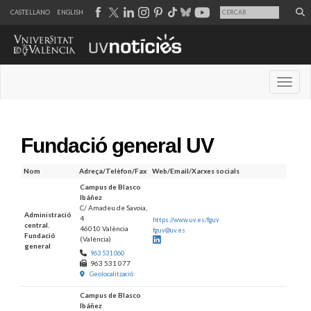
CASTELLANO
ENGLISH
Desple
Fundació general UV
Nom
Adreça/Telèfon/Fax
Web/Email/Xarxes socials
Campus de Blasco
Ibáñez
C/ Amadeu de Savoia,
Administració
4
https://www.uv.es/fguv
central.
46010 València
fguv@uv.es
Fundació
(València)
LinkedIn
general
963 531 060
963 531 077
Geolocalització
Campus de Blasco
Ibáñez