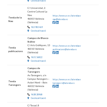
Geolocalització
C/ Universitat, 2.
Centre Cultural La
Nau
https://www.uv.es/latendauv
Tenda de la
46003 València
nau@latenda.es
Nau
(València)
Facebook
LinkedIn
963 983 469
Geolocalització
Campus de Blasco
Ibáñez
C/ Arts Gràfiques, 13
https://www.uv.es/latendauv
Tenda
46010 València
publicacions@latenda.es
publicacions
(València)
Facebook
LinkedIn
9631 56822
Geolocalització
Campus de
Tarongers
Av. Tarongers, s/n
Campus Tarongers –
https://www.uv.es/latendauv
Tenda
Aulari Nord – Baix
tarongers@latenda.es
Tarongers
46022 València
Facebook
LinkedIn
(València)
9638 28968
Geolocalització
C/ Tossal, 8