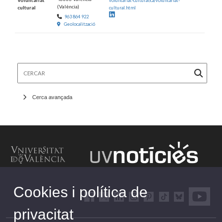
voluntariat-cultural/ca/voluntariat-
(València)
cultural
cultural.html
LinkedIn
963 864 922
Geolocalització
Cercar
Cerca avançada
Cookies i política de
privacitat