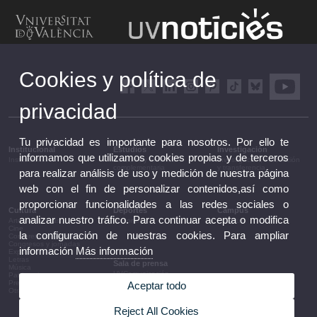
Cookies y política de
privacidad
Tu privacidad es importante para nosotros. Por ello te
Institucional
Estudios
Investigación
informamos que utilizamos cookies propias y de terceros
Institucional
Estudios y formación
Investigación, innovación
complementaria
y transferencia
para realizar análisis de uso y medición de nuestra página
web con el fin de personalizar contenidos,así como
proporcionar funcionalidades a las redes sociales o
Cultura
Deportes
Campus
analizar nuestro tráfico. Para continuar acepta o modifica
Artes escénicas
Deportes
Campus
Cine
la configuración de nuestras cookies. Para ampliar
Conferencias y debates
Congresos y jornadas
información
Más información
Exposiciones
Letras
Sala de prensa
Música
UVComunicación
Patrimonio
Notas de prensa
Premios y convocatorias
Aceptar todo
Agenda de gobierno
Otras actividades
Acuerdos de gobierno
La UV en la prensa
Reject All Cookies
Información corporativa