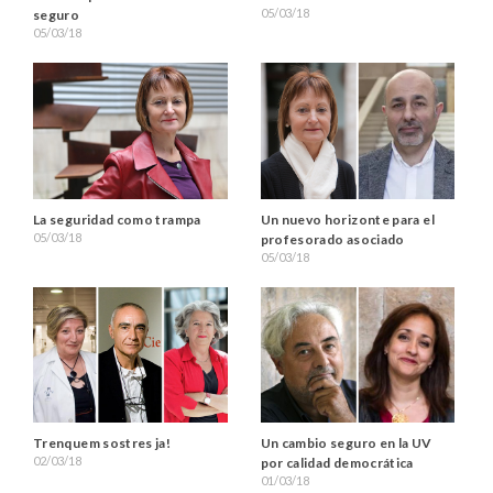
05/03/18
seguro
05/03/18
La seguridad como trampa
Un nuevo horizonte para el
05/03/18
profesorado asociado
05/03/18
Trenquem sostres ja!
Un cambio seguro en la UV
02/03/18
por calidad democrática
01/03/18