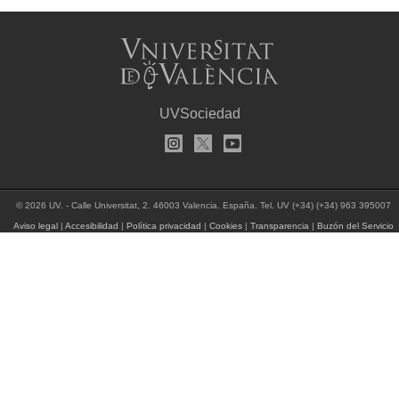
UVSociedad
© 2026 UV. - Calle Universitat, 2. 46003 Valencia. España. Tel. UV (+34) (+34) 963 395007
Aviso legal
|
Accesibilidad
|
Política privacidad
|
Cookies
|
Transparencia
|
Buzón del Servicio