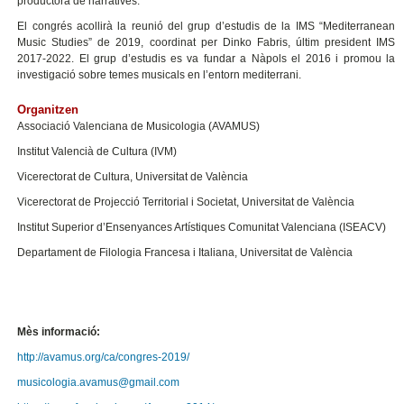
productora de narratives.
El congrés acollirà la reunió del grup d’estudis de la IMS “Mediterranean
Music Studies” de 2019, coordinat per Dinko Fabris, últim president IMS
2017-2022. El grup d’estudis es va fundar a Nàpols el 2016 i promou la
investigació sobre temes musicals en l’entorn mediterrani.
Organitzen
Associació Valenciana de Musicologia (AVAMUS)
Institut Valencià de Cultura (IVM)
Vicerectorat de Cultura, Universitat de València
Vicerectorat de Projecció Territorial i Societat, Universitat de València
Institut Superior d’Ensenyances Artístiques Comunitat Valenciana (ISEACV)
Departament de Filologia Francesa i Italiana, Universitat de València
Mès informació:
http://avamus.org/ca/congres-2019/
musicologia.avamus@gmail.com