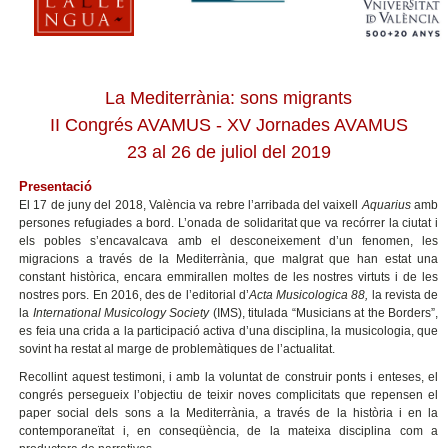
La Mediterrània: sons migrants
II Congrés AVAMUS - XV Jornades AVAMUS
23 al 26 de juliol del 2019
Presentació
El 17 de juny del 2018, València va rebre l’arribada del vaixell
Aquarius
amb
persones refugiades a bord. L’onada de solidaritat que va recórrer la ciutat i
els pobles s’encavalcava amb el desconeixement d’un fenomen, les
migracions a través de la Mediterrània, que malgrat que han estat una
constant històrica, encara emmirallen moltes de les nostres virtuts i de les
nostres pors. En 2016, des de l’editorial d’
Acta Musicologica 88,
la revista de
la
International Musicology Society
(IMS), titulada “Musicians at the Borders”,
es feia una crida a la participació activa d’una disciplina, la musicologia, que
sovint ha restat al marge de problemàtiques de l’actualitat.
Recollint aquest testimoni, i amb la voluntat de construir ponts i enteses, el
congrés persegueix l’objectiu de teixir noves complicitats que repensen el
paper social dels sons a la Mediterrània, a través de la història i en la
contemporaneïtat i, en conseqüència, de la mateixa disciplina com a