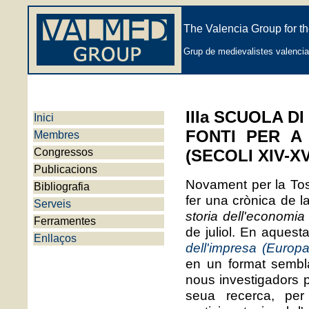
The Valencia Group for th
Grup de medievalistes valencian
IIIa SCUOLA D
Inici
FONTI PER A
Membres
Congressos
(SECOLI XIV-XV
Publicacions
Novament per la Tos
Bibliografia
fer una crònica de la
Serveis
storia dell'economia
Ferramentes
de juliol. En aquest
Enllaços
dell'impresa (Europa
en un format semblan
nous investigadors 
seua recerca, per 