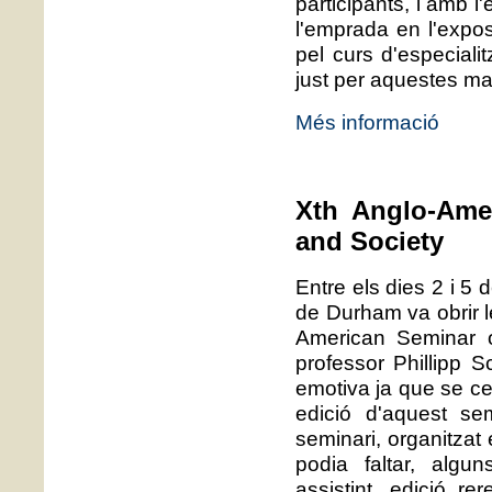
participants, i amb l
l'emprada en l'expos
pel curs d'especiali
just per aquestes ma
Més informació
Xth Anglo-Ame
and Society
Entre els dies 2 i 5 
de Durham va obrir le
American Seminar o
professor Phillipp 
emotiva ja que se ce
edició d'aquest se
seminari, organitzat
podia faltar, algu
assistint, edició r