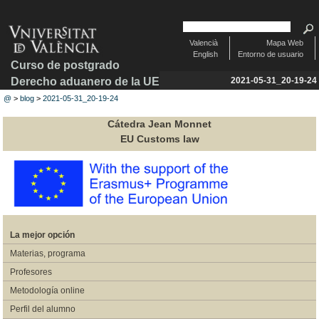
Valencià
Mapa Web
English
Entorno de usuario
Curso de postgrado
Derecho aduanero de la UE
2021-05-31_20-19-24
@
>
blog
>
2021-05-31_20-19-24
Cátedra Jean Monnet
EU Customs law
La mejor opción
Materias, programa
Profesores
Metodología online
Perfil del alumno