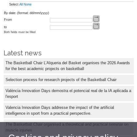
Select
All
None
By date: (format: dd/mm/yyyy)
From
to
Both fields must be filled
Latest news
The Basketball Chair L’Alqueria del Basket organises the 2026 Awards
for the best academic projects on basketball
Selection process for research projects of the Basketball Chair
València Innovation Days demostra el potencial real de la IA aplicada a
l'esport
Valencia Innovation Days addresse the impact of the artificial
intelligence in sport from a practical perspective.
The Basketball Chair organised a theoretical and practical seminar on
muscle injuries