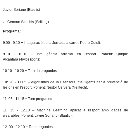
Javier Soriano (Blautic)
German Sanchis (Scilling)
Programa:
9.00 - 9.10
━
Inauguració de la Jornada a càrrec Pedro Cotolí.
9.10 - 10.10
━
Intel·ligència artificial en l'esport. Ponent: Quique
Alcantara
(4ivlcesports).
10.10 - 10.20
━
Torn de preguntes.
10: 20 - 11.05
━
Algorismes de IA i sensors intel·ligents per a prevenció de
lesions
en l'esport. Ponent: Nestor Cervera (Neiltech).
11 :05 - 11.15
━
Torn preguntes.
11 :15 - 12.10
━
Machine Learning aplicat a l'esport amb dades de
wearables.
Ponent: Javier Soriano (Blautic).
12 :00 - 12.10
━
Torn preguntes.