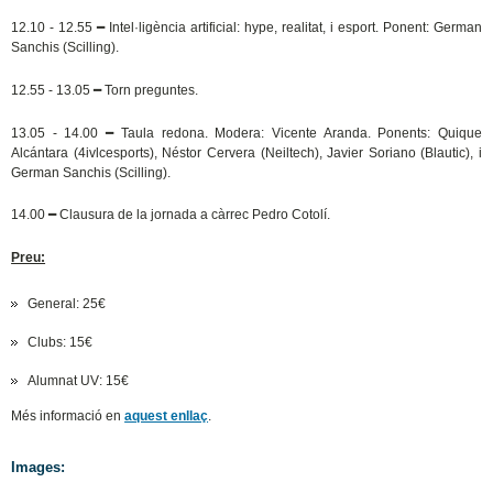
12.10 - 12.55
━
Intel·ligència artificial: hype, realitat, i esport. Ponent: German
Sanchis (Scilling).
12.55 - 13.05
━
Torn preguntes.
13.05 - 14.00
━
Taula redona. Modera: Vicente Aranda. Ponents: Quique
Alcántara (4ivlcesports), Néstor Cervera (Neiltech), Javier Soriano (Blautic), i
German Sanchis
(Scilling).
14.00
━
Clausura de la jornada a càrrec Pedro Cotolí.
Preu:
General: 25€
Clubs: 15€
Alumnat UV: 15€
Més informació en
aquest enllaç
.
Images: