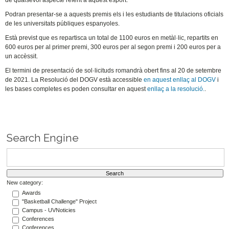
de qualsevol aspecte referit a aquest esport.
Podran presentar-se a aquests premis els i les estudiants de titulacions oficials
de les universitats públiques espanyoles.
Està previst que es repartisca un total de 1100 euros en metàl·lic, repartits en
600 euros per al primer premi, 300 euros per al segon premi i 200 euros per a
un accèssit.
El termini de presentació de sol·licituds romandrà obert fins al 20 de setembre
de 2021. La Resolució del DOGV està accessible
en aquest enllaç al DOGV
i
les bases completes es poden consultar en aquest
enllaç a la resolució.
.
Search Engine
New category:
Awards
"Basketball Challenge" Project
Campus - UVNoticies
Conferences
Conferences