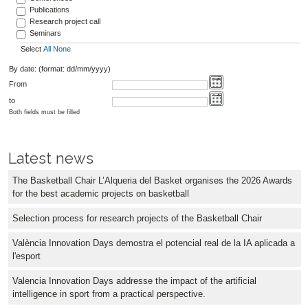
Publications
Research project call
Seminars
Select
All
None
By date: (format: dd/mm/yyyy)
From
to
Both fields must be filled
Latest news
The Basketball Chair L’Alqueria del Basket organises the 2026 Awards
for the best academic projects on basketball
Selection process for research projects of the Basketball Chair
València Innovation Days demostra el potencial real de la IA aplicada a
l'esport
Valencia Innovation Days addresse the impact of the artificial
intelligence in sport from a practical perspective.