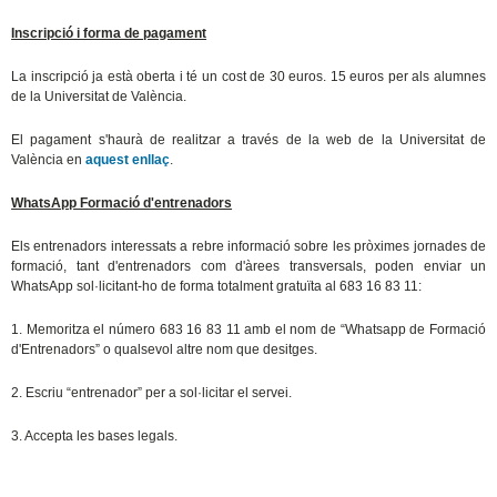
Inscripció i forma de pagament
La inscripció ja està oberta i té un cost de 30 euros.
15 euros per als alumnes
de la Universitat de València.
El pagament s'haurà de realitzar a través de la web de la Universitat de
València en
aquest enllaç
.
WhatsApp Formació d'entrenadors
Els entrenadors interessats a rebre informació sobre les pròximes jornades de
formació, tant d'entrenadors com d'àrees transversals, poden enviar un
WhatsApp sol·licitant-ho de forma totalment gratuïta al 683 16 83 11:
1. Memoritza el número 683 16 83 11 amb el nom de “Whatsapp de Formació
d'Entrenadors” o qualsevol altre nom que desitges.
2. Escriu “entrenador” per a sol·licitar el servei.
3. Accepta les bases legals.