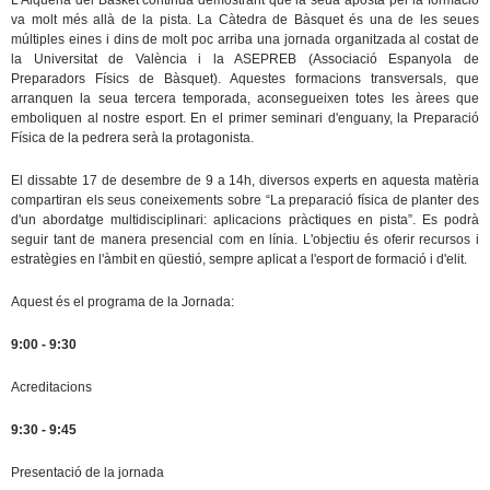
L’Alqueria del Basket continua demostrant que la seua aposta per la formació
va molt més allà de la pista. La Càtedra de Bàsquet és una de les seues
múltiples eines i dins de molt poc arriba una jornada organitzada al costat de
la Universitat de València i la ASEPREB (Associació Espanyola de
Preparadors Físics de Bàsquet). Aquestes formacions transversals, que
arranquen la seua tercera temporada, aconsegueixen totes les àrees que
emboliquen al nostre esport. En el primer seminari d'enguany, la Preparació
Física de la pedrera serà la protagonista.
El dissabte 17 de desembre de 9 a 14h, diversos experts en aquesta matèria
compartiran els seus coneixements sobre “La preparació física de planter des
d'un abordatge multidisciplinari: aplicacions pràctiques en pista”. Es podrà
seguir tant de manera presencial com en línia. L'objectiu és oferir recursos i
estratègies en l'àmbit en qüestió, sempre aplicat a l'esport de formació i d'elit.
Aquest és el programa de la Jornada:
9:00 - 9:30
Acreditacions
9:30 - 9:45
Presentació de la jornada