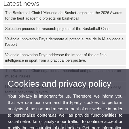
Latest news
The Basketball Chair L’Alqueria del Basket organises the 2026 Awards
for the best academic projects on basketball
Selection process for research projects of the Basketball Chair
València Innovation Days demostra el potencial real de la IA aplicada a
l'esport
Valencia Innovation Days addresse the impact of the artificial
intelligence in sport from a practical perspective.
The Basketball Chair organised a theoretical and practical seminar on
muscle injuries
Cookies and privacy policy
Hip strength as a key factor in balance and injury prevention in young
female basketball players
Your privacy is important for us. Therefore, we inform you
that we use our own and third-party cookies to perform
analysis of the use and measurement of our website in order
to personalize content,as well as provide functionalities to
social networks or analyze our traffic. To continue accept or
modify the configuration of our cookies. Get more information