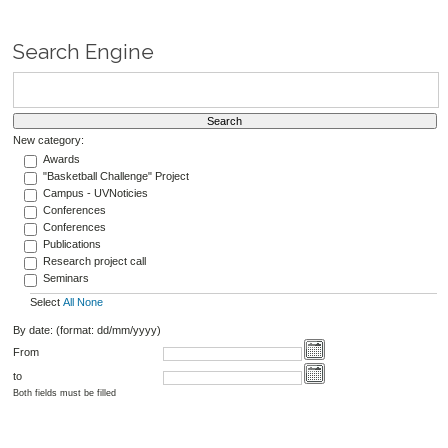
Search Engine
New category:
Awards
"Basketball Challenge" Project
Campus - UVNoticies
Conferences
Conferences
Publications
Research project call
Seminars
Select
All
None
By date: (format: dd/mm/yyyy)
From
to
Both fields must be filled