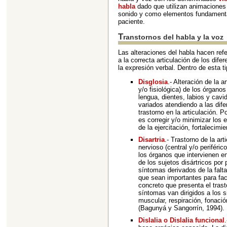
habla
dado que utilizan animaciones
sonido y como elementos fundamental
paciente.
Transtornos del habla y la voz
Las alteraciones del habla hacen ref
a la correcta articulación de los dife
la expresión verbal. Dentro de esta t
Disglosia
.- Alteración de la 
y/o fisiológica) de los órganos
lengua, dientes, labios y cavi
variados atendiendo a las dif
trastorno en la articulación. P
es corregir y/o minimizar los 
de la ejercitación, fortalecim
Disartria
.- Trastorno de la ar
nervioso (central y/o perifér
los órganos que intervienen en
de los sujetos disártricos por
síntomas derivados de la falt
que sean importantes para faci
concreto que presenta el tras
síntomas van dirigidos a los 
muscular, respiración, fonació
(Bagunyá y Sangorrín, 1994).
Dislalia o Dislalia funcional