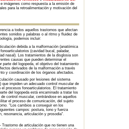
 e imágenes como respuesta a la emisión de
es para la retroalimentación y motivación del
erencia a todos aquellos trastornos que afectan
rentes sonidos y palabras o al ritmo y fluidez de
ipología, podemos incluir:
articulación debida a la malformación (anatómica
 fonoarticulatorios (cavidad bucal, paladar,
dad nasal). Los tratamientos de la disglosia son
erentes causas que pueden determinar el
or parte del logopeda, el objetivo del tratamiento
efectos derivados de la malformación a través
iento y coordinación de los órganos afectados.
ticulación causado por lesiones del sistema
ico) que impiden un adecuado control muscular de
 el procesos fonoarticulatorios. El tratamiento
 parte del logopeda está encaminado a tratar los
a de control muscular, centrándose en aquellos
litar el proceso de comunicación, del sujeto
torno. "Los cambios a conseguir en los
siguientes campos: postura, tono y fuerza
n, resonancia, articulación y prosodia".
.- Trastorno de articulación que no tienen una