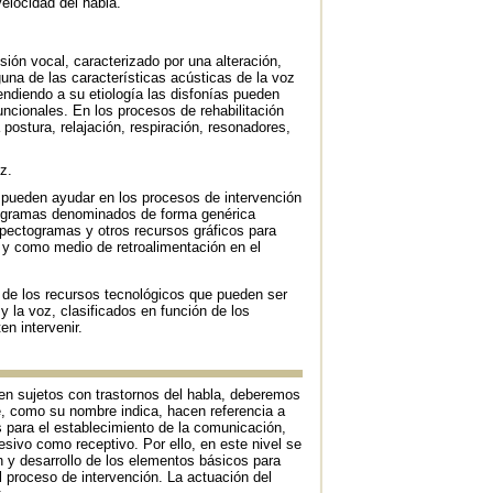
elocidad del habla.
isión vocal, caracterizado por una alteración,
una de las características acústicas de la voz
tendiendo a su etiología las disfonías pueden
uncionales. En los procesos de rehabilitación
 postura, relajación, respiración, resonadores,
oz.
pueden ayudar en los procesos de intervención
programas denominados de forma genérica
espectogramas y otros recursos gráficos para
z y como medio de retroalimentación en el
de los recursos tecnológicos que pueden ser
 y la voz, clasificados en función de los
n intervenir.
n en sujetos con trastornos del habla, deberemos
e, como su nombre indica, hacen referencia a
 para el establecimiento de la comunicación,
esivo como receptivo. Por ello, en este nivel se
ón y desarrollo de los elementos básicos para
el proceso de intervención. La actuación del