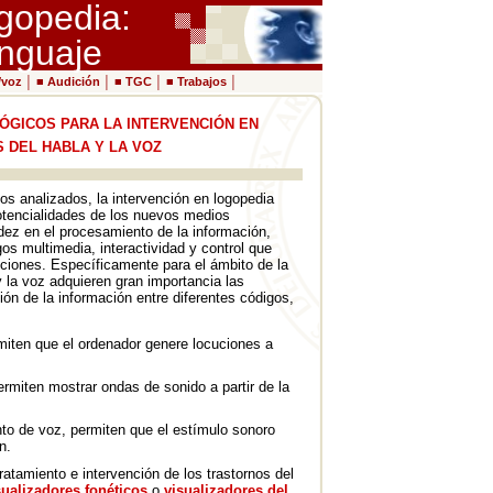
gopedia:
enguaje
/voz
│ ■
Audición
│ ■
TGC
│ ■
Trabajos
│
GICOS PARA LA INTERVENCIÓN EN
 DEL HABLA Y LA VOZ
tos analizados, la intervención en logopedia
otencialidades de los nuevos medios
dez en el procesamiento de la información,
igos multimedia, interactividad y control que
enciones. Específicamente para el ámbito de la
y la voz adquieren gran importancia las
ión de la información entre diferentes códigos,
miten que el ordenador genere locuciones a
ermiten mostrar ondas de sonido a partir de la
to de voz, permiten que el estímulo sonoro
n.
ratamiento e intervención de los trastornos del
sualizadores fonéticos
o
visualizadores del