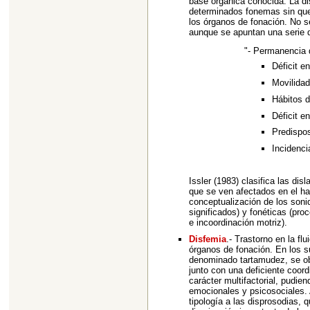
base orgánica conocida. La di
determinados fonemas sin que
los órganos de fonación. No s
aunque se apuntan una serie d
"- Permanencia d
Déficit e
Movilidad
Hábitos d
Déficit e
Predispos
Incidenci
Issler (1983) clasifica las di
que se ven afectados en el ha
conceptualización de los sonid
significados) y fonéticas (pro
e incoordinación motriz).
Disfemia
.- Trastorno en la fl
órganos de fonación. En los s
denominado tartamudez, se obs
junto con una deficiente coordi
carácter multifactorial, pudie
emocionales y psicosociales. 
tipología a las disprosodias,