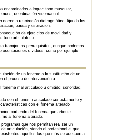
:
os encaminados a lograr: tono muscular,
motrices, coordinación visomanual.
n correcta respiración diafragmática, fijando los
spiración, pausa y espiración.
Consecución de ejercicios de movilidad y
 fono-articulatorio.
ra trabajar los prerrequisitos, aunque podemos
 presentaciones o videos, como por ejemplo
culación de un fonema o la sustitución de un
n el proceso de intervención a:
el fonema mal articulado u omitido: sonoridad,
ado con el fonema articulado correctamente y
características con el fonema alterado
lación partiendo del fonema que articule
imo al fonema alterado.
n programas que nos permitan realizar un
e articulación, siendo el profesional el que
 existentes aquellos los que más se adecuen al