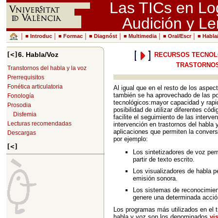
Las TICs en Lo
Audición y L
│ ■
Introduc
│ ■
Formac
│ ■
Diagnóst
│ ■
Multimedia
│ ■
Oral/Escr
│ ■
Habla
[<]
6. Habla/Voz
RECURSOS TECNOLÓ
TRASTORNOS
Transtornos del habla y la voz
Prerrequisitos
Fonética articulatoria
Al igual que en el resto de los aspec
también se ha aprovechado de las p
Fonología
tecnológicos:mayor capacidad y rapi
Prosodia
posibilidad de utilizar diferentes cód
Disfemia
facilite el seguimiento de las interv
Lecturas recomendadas
intervención en trastornos del habla 
aplicaciones que permiten la convers
Descargas
por ejemplo:
[<]
Los sintetizadores de voz per
partir de texto escrito.
Los visualizadores de habla p
emisión sonora.
Los sistemas de reconocimien
genere una determinada acció
Los programas más utilizados en el t
habla y voz son los denominados
vi