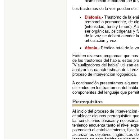
disminución importante de la v
Los trastornos de la voz pueden ser:
Disfonía
.- Trastorno de la em
temporal o permanente, de alg
(intensidad, tono y timbre). A
ser orgánicas, psicógenas y f
de la voz se deberá atender la
articulación y voz.
Afonía
.- Pérdida total de la v
Existen diversos programas que nos 
de los trastornos del habla, estos 
"Visualizadores del habla" utilizan 
analizar las características de la vo
proceso de intervención logopédica.
A continuación presentamos algunos 
utilizados en los trastornos del habla
componentes del lenguaje que permite
Prerrequisitos
Al inicio del proceso de intervenció
establecer algunos prerrequisitos qu
las condiciones básicas y necesarias
teniendo encuenta tanto el nivel expr
potenciará el establecimiento, fijaci
alcanzar los objetivos lingüísticos d