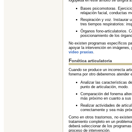
logopeda en este ámbito se dirigirá a
Bases psicomotoras. Ejercici
relajación facial, conductas 
Respiración y voz. Instaurar u
tres tiempos respiratorios: in
Órganos fono-articulatorios. 
posicionamiento de los órganos
No existen programas específicos pa
apoyar la intervención en imágenes,
video praxias
.
Fonética articulatoria
Cuando se produce un incorrecta arti
fonema por otro deberemos atender e
Analizar las características d
punto de articulación, modo.
Comparación del fonema alter
más próximo en cuanto a sus 
Realizar actividades de articu
correctamente y sea más próx
Como en otros trastornos, no existe
tratamiento completo en un problema d
deberá seleccionar de los programas
proceso de intervención.