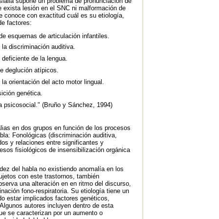
slalia supone un problema de pronunciación de
 exista lesión en el SNC ni malformación de
e conoce con exactitud cuál es su etiología,
e factores:
e esquemas de articulación infantiles.
n la discriminación auditiva.
 deficiente de la lengua.
e deglución atípicos.
n la orientación del acto motor lingual.
ición genética.
a psicosocial." (Bruño y Sánchez, 1994)
slalias en dos grupos en función de los procesos
bla: Fonológicas (discriminación auditiva,
os y relaciones entre significantes y
cesos fisiológicos de insensibilización orgánica
uidez del habla no existiendo anomalía en los
ujetos con este trastornos, también
erva una alteración en en ritmo del discurso,
nación fono-respiratoria. Su etiología tiene un
ndo estar implicados factores genéticos,
Algunos autores incluyen dentro de esta
 que se caracterizan por un aumento o