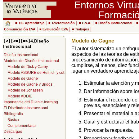
Entornos Virtu
Formaci
│ ■
TIC Aprendizaje
│ ■
Teleformación
│ ■
E.V.A.
│ ■
Diseño instruccional
│ 
Comunicación EVA
│ ■
Evaluación EVA
│ ■
Trabajos
│
Modelo de Gagne
[<]
[<=]
[=>]
4.Diseño
Instruccional
El autor sistematiza un enfoq
aspectos de las teorías de es
Diseño instruccional
procesamiento de información
Modelos de Diseño Instruccional
cumplirse, al menos, diez fun
Modelo de Dick y Carey
lugar un verdadero aprendizaj
Modelo ASSURE de Heinich y col.
Modelo de Gagne
Estimular la atención y m
Modelo de Gagné y Briggs
Modelo de Jonassen
Dar información sobre lo
Modelo ADDIE
Estimular el recuerdo de
Importancia del DI en e-learning
previas, esenciales y rel
El Diseñador Instruccional
Presentar el material a a
Bibliografía
Básica
Guiar y estructurar el tra
Complementaria
Provocar la respuesta.
Descargas
Proporcionar feedback.