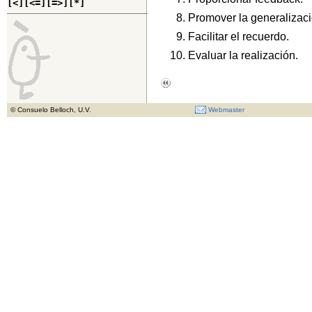
[<]
[<=]
[=>]
[*]
Promover la generalizaci
Facilitar el recuerdo.
Evaluar la realización.
Webmaster
© Consuelo Belloch, U.V.