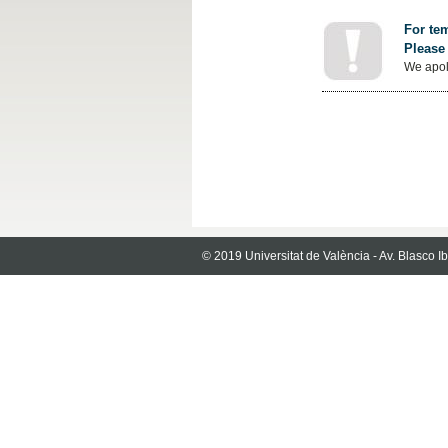
For tem
Please 
We apol
© 2019 Universitat de València - Av. Blasco 