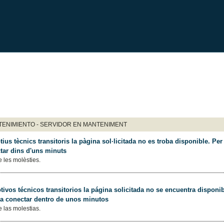
ENIMIENTO - SERVIDOR EN MANTENIMENT
ius tècnics transitoris la pàgina sol·licitada no es troba disponible. Per 
tar dins d'uns minuts
 les molèsties.
ivos técnicos transitorios la página solicitada no se encuentra disponib
 a conectar dentro de unos minutos
 las molestias.