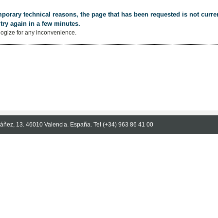
porary technical reasons, the page that has been requested is not curren
try again in a few minutes.
ogize for any inconvenience.
Ibáñez, 13. 46010 Valencia. España. Tel (+34) 963 86 41 00