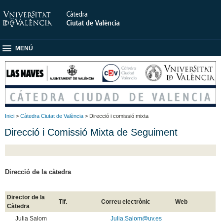
MENÚ
Inici
>
Càtedra Ciutat de València
> Direcció i comissió mixta
Direcció i Comissió Mixta de Seguiment
Direcció de la càtedra
Director de la
Tlf.
Correu electrònic
Web
Càtedra
Julia Salom
Julia.Salom@uv.es