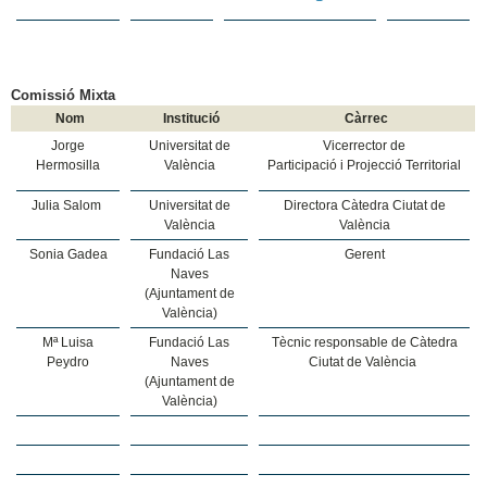
Comissió Mixta
Nom
Institució
Càrrec
Jorge
Universitat de
Vicerrector de
Hermosilla
València
Participació i Projecció Territorial
Julia Salom
Universitat de
Directora Càtedra Ciutat de
València
València
Sonia Gadea
Fundació Las
Gerent
Naves
(Ajuntament de
València)
Mª Luisa
Fundació Las
Tècnic responsable de Càtedra
Peydro
Naves
Ciutat de València
(Ajuntament de
València)