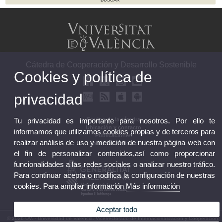
Cátedra de Cooperación y Desarrollo Sostenible
Cookies y política de
privacidad
Equipo de la cátedra
Tu privacidad es importante para nosotros. Por ello te
Ubicación y contacto
informamos que utilizamos cookies propias y de terceros para
Publicaciones
realizar análisis de uso y medición de nuestra página web con
Todas las noticias
el fin de personalizar contenidos,así como proporcionar
funcionalidades a las redes sociales o analizar nuestro tráfico.
Para continuar acepta o modifica la configuración de nuestras
cookies. Para ampliar información
Más información
Aceptar todo
© 2026 UV. - Universidad de Valencia. Vicerrectorado de Internacionalización y Cooperación.