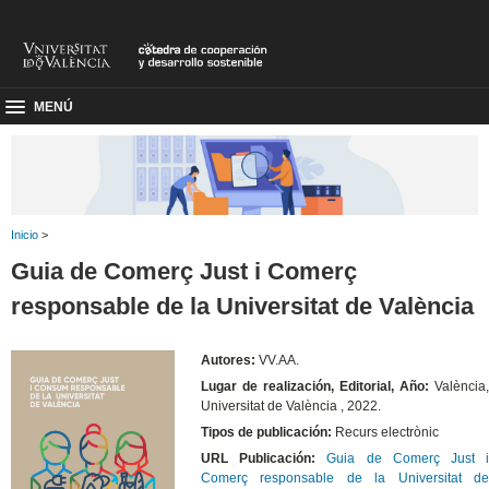
MENÚ
Inicio
>
Guia de Comerç Just i Comerç
responsable de la Universitat de València
Autores:
VV.AA.
Lugar de realización, Editorial, Año:
València,
Universitat de València , 2022.
Tipos de publicación:
Recurs electrònic
URL Publicación:
Guia de Comerç Just 
Comerç responsable de la Universitat de