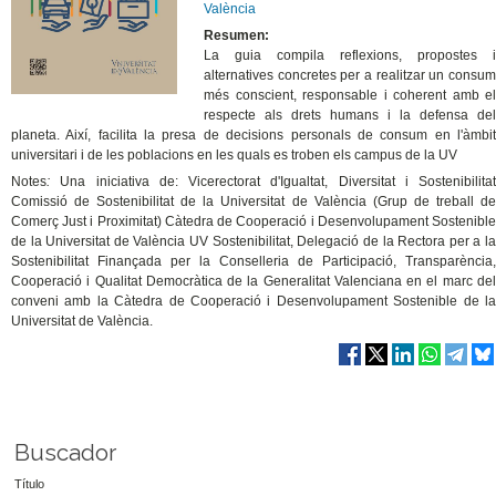
València
Resumen:
La guia compila reflexions, propostes i
alternatives concretes per a realitzar un consum
més conscient, responsable i coherent amb el
respecte als drets humans i la defensa del
planeta. Així, facilita la presa de decisions personals de consum en l'àmbit
universitari i de les poblacions en les quals es troben els campus de la UV
Notes
:
Una iniciativa de: Vicerectorat d'Igualtat, Diversitat i Sostenibilitat
Comissió de Sostenibilitat de la Universitat de València (Grup de treball de
Comerç Just i Proximitat) Càtedra de Cooperació i Desenvolupament Sostenible
de la Universitat de València UV Sostenibilitat, Delegació de la Rectora per a la
Sostenibilitat Finançada per la Conselleria de Participació, Transparència,
Cooperació i Qualitat Democràtica de la Generalitat Valenciana en el marc del
conveni amb la Càtedra de Cooperació i Desenvolupament Sostenible de la
Universitat de València.
Buscador
Título