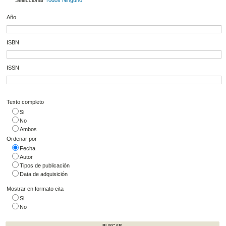
Seleccionar
Todos
Ninguno
Año
ISBN
ISSN
Texto completo
Si
No
Ambos
Ordenar por
Fecha
Autor
Tipos de publicación
Data de adquisición
Mostrar en formato cita
Si
No