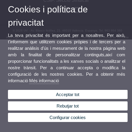
CSIF. Secció Sindical
Cookies i política de
privacitat
© 2026 UV. - Av. Blasco Ibáñez, 21. 46010 València. Espanya. Tel. 963 864 380
La teva privacitat és important per a nosaltres. Per això,
Avís legal
|
Accessibilitat
|
Política privacitat
|
Cookies
|
Transparència
|
Bústia de contacte
t'informem que utilitzem cookies pròpies i de tercers per a
realitzar anàlisis d'ús i mesurament de la nostra pàgina web
amb la finalitat de personalitzar continguts,així com
proporcionar funcionalitats a les xarxes socials o analitzar el
nostre trànsit. Per a continuar accepta o modifica la
configuració de les nostres cookies. Per a obtenir més
informació
Més informació
Acceptar tot
Rebutjar tot
Configurar cookies