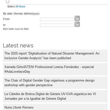
Select
All
None
By date: (format: dd/mm/yyyy)
From
to
Both fields must be filled
Latest news
The 2025 report “Digitalisation of Natural Disaster Management: An
Inclusive Gender Analysis” has been published
Xarrada Girls4STEM Professional Lorena Fernández - especial
#AdaLovelaceDay
The Chair of Digital Gender Gap organises a programme design
workshop with gender perspective
La Càtedra de Bretxa Digital de Gènere UV-GVA organitza les VI
Jornades per a la Igualtat de Gènere Digital
Nuria Llloret Romero