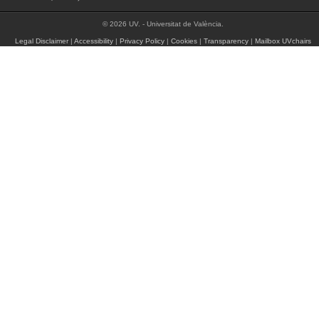
© 2026 UV. - Universitat de València.
Legal Disclaimer
|
Accessibility
|
Privacy Policy
|
Cookies
|
Transparency
|
Mailbox UVchairs