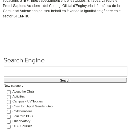
vocacions STEM, molt especialment entre les xiques. En 2022 va rebre el
Premi Sapiens Acadèmic del Col·legi Oficial d'Enginyeria Informàtica de la
Comunitat Valenciana pel seu treball en favor de la igualtat de gènere en el
sector STEM-TIC.
Search Engine
New category:
About the Chair
Activities
Campus - UVNoticies
Chair for Digital Gender Gap
Collaborations
Fem fora BDG
Observatory
UEG Courses