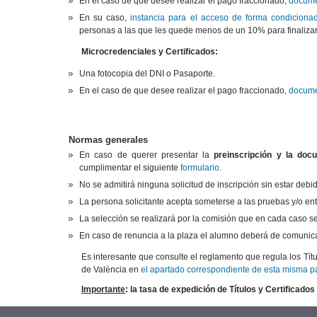
En el caso de que desee realizar el pago fraccionado,
docume
En su caso,
instancia para el acceso de forma condicionad
personas a las que les quede menos de un 10% para finalizar
Microcredenciales y Certificados:
Una fotocopia del DNI o Pasaporte.
En el caso de que desee realizar el pago fraccionado,
docume
Normas generales
En caso de querer presentar la
preinscripción y la doc
cumplimentar el siguiente
formulario
.
No se admitirá ninguna solicitud de inscripción sin estar de
La persona solicitante acepta someterse a las pruebas y/o en
La selección se realizará por la comisión que en cada caso se
En caso de renuncia a la plaza el alumno deberá de comunic
Es interesante que consulte el reglamento que regula los Tí
de València en
el apartado correspondiente de esta misma 
Importante
: la tasa de expedición de Títulos y Certificados 