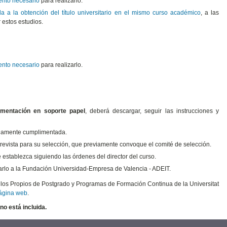
nto necesario
para realizarlo.
a a la obtención del título universitario en el mismo curso académico
, a las
 estos estudios.
nto necesario
para realizarlo.
umentación en soporte papel
, deberá descargar, seguir las instrucciones y
bidamente cumplimentada.
trevista para su selección, que previamente convoque el comité de selección.
 establezca siguiendo las órdenes del director del curso.
arlo a la Fundación Universidad-Empresa de Valencia - ADEIT.
tulos Propios de Postgrado y Programas de Formación Continua de la Universitat
página web
.
no está incluida.