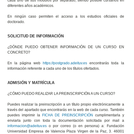
cada uno de sus módulos por separado, siendo posible cursarlos en
diferentes años académicos.
En ningún caso permiten el acceso a los estudios oficiales de
doctorado.
SOLICITUD DE INFORMACIÓN
¿DÓNDE PUEDO OBTENER INFORMACIÓN DE UN CURSO EN
CONCRETO?
En la página web
https://postgrado.adeituv.es
encontrarás toda la
información referente a cada uno de los títulos ofertados.
ADMISIÓN Y MATRÍCULA
¿CÓMO PUEDO REALIZAR LA PREINSCRIPCIÓN A UN CURSO?
Puedes realizar la preinscripción a un título propio electrónicamente a
través del apartado que encontrarás en la web de cada curso. También
puedes imprimir la
FICHA DE PREINSCRIPCIÓN
cumplimentarla y
enviarla junto con toda la documentación solicitada por mail a
informacion@adeituv.es
o por correo (o en persona) a: Fundación
Universidad Empresa de Valencia Plaza Virgen de la Paz, 3. 46001