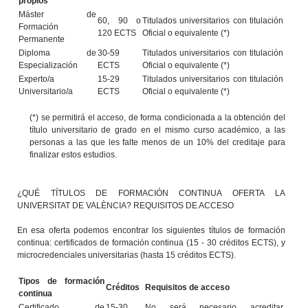
propios
Máster de
60, 90 o
Titulados universitarios con titulación
Formación
120 ECTS
Oficial o equivalente (*)
Permanente
Diploma de
30-59
Titulados universitarios con titulación
Especialización
ECTS
Oficial o equivalente (*)
Experto/a
15-29
Titulados universitarios con titulación
Universitario/a
ECTS
Oficial o equivalente (*)
(*) se permitirá el acceso, de forma condicionada a la obtención del
título universitario de grado en el mismo curso académico, a las
personas a las que les falte menos de un 10% del creditaje para
finalizar estos estudios.
¿QUÉ TÍTULOS DE FORMACIÓN CONTINUA OFERTA LA
UNIVERSITAT DE VALÈNCIA? REQUISITOS DE ACCESO
En esa oferta podemos encontrar los siguientes títulos de formación
continua: certificados de formación continua (15 - 30 créditos ECTS), y
microcredenciales universitarias (hasta 15 créditos ECTS).
Tipos de formación
Créditos
Requisitos de acceso
continua
Certificado de
15-30
No será necesario acreditar