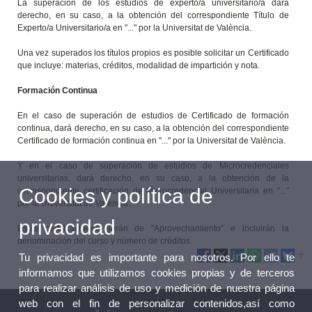
La superación de los estudios de experto/a universitario/a dará
derecho, en su caso, a la obtención del correspondiente Título de
Experto/a Universitario/a en "..." por la Universitat de València.
Una vez superados los títulos propios es posible solicitar un Certificado
que incluye: materias, créditos, modalidad de impartición y nota.
Formación Continua
En el caso de superación de estudios de Certificado de formación
continua, dará derecho, en su caso, a la obtención del correspondiente
Certificado de formación continua en "..." por la Universitat de València.
Y en el caso de superación de estudios de Microcredenciales
universitarias, dará derecho, en su caso, a la obtención de la
Cookies y política de
correspondiente certificación de Microcredencial Universitaria en "..."
por la Universitat de València.
privacidad
Estas certificaciones serán de "Aprovechamiento" e incluirán la
denominación del curso y número de créditos.
Tu privacidad es importante para nosotros. Por ello te
informamos que utilizamos cookies propias y de terceros
para realizar análisis de uso y medición de nuestra página
web con el fin de personalizar contenidos,así como