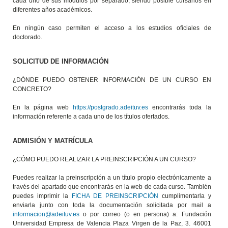
cada uno de sus módulos por separado, siendo posible cursarlos en
diferentes años académicos.
En ningún caso permiten el acceso a los estudios oficiales de
doctorado.
SOLICITUD DE INFORMACIÓN
¿DÓNDE PUEDO OBTENER INFORMACIÓN DE UN CURSO EN
CONCRETO?
En la página web
https://postgrado.adeituv.es
encontrarás toda la
información referente a cada uno de los títulos ofertados.
ADMISIÓN Y MATRÍCULA
¿CÓMO PUEDO REALIZAR LA PREINSCRIPCIÓN A UN CURSO?
Puedes realizar la preinscripción a un título propio electrónicamente a
través del apartado que encontrarás en la web de cada curso. También
puedes imprimir la
FICHA DE PREINSCRIPCIÓN
cumplimentarla y
enviarla junto con toda la documentación solicitada por mail a
informacion@adeituv.es
o por correo (o en persona) a: Fundación
Universidad Empresa de Valencia Plaza Virgen de la Paz, 3. 46001