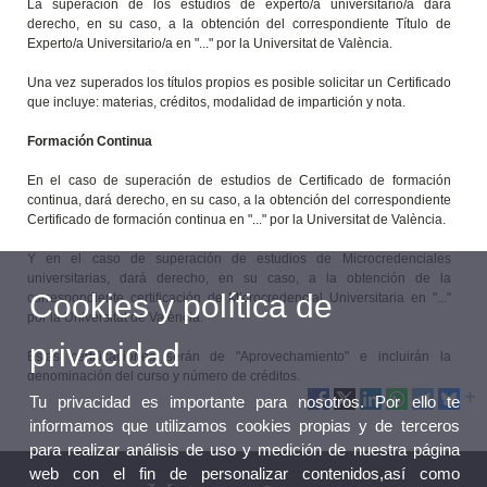
La superación de los estudios de experto/a universitario/a dará
derecho, en su caso, a la obtención del correspondiente Título de
Experto/a Universitario/a en "..." por la Universitat de València.
Una vez superados los títulos propios es posible solicitar un Certificado
que incluye: materias, créditos, modalidad de impartición y nota.
Formación Continua
En el caso de superación de estudios de Certificado de formación
continua, dará derecho, en su caso, a la obtención del correspondiente
Certificado de formación continua en "..." por la Universitat de València.
Y en el caso de superación de estudios de Microcredenciales
universitarias, dará derecho, en su caso, a la obtención de la
Cookies y política de
correspondiente certificación de Microcredencial Universitaria en "..."
por la Universitat de València.
privacidad
Estas certificaciones serán de "Aprovechamiento" e incluirán la
denominación del curso y número de créditos.
Tu privacidad es importante para nosotros. Por ello te
informamos que utilizamos cookies propias y de terceros
para realizar análisis de uso y medición de nuestra página
web con el fin de personalizar contenidos,así como