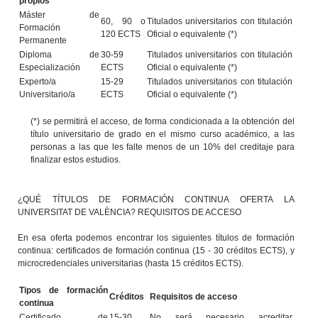
propios
Máster de
60, 90 o
Titulados universitarios con titulación
Formación
120 ECTS
Oficial o equivalente (*)
Permanente
Diploma de
30-59
Titulados universitarios con titulación
Especialización
ECTS
Oficial o equivalente (*)
Experto/a
15-29
Titulados universitarios con titulación
Universitario/a
ECTS
Oficial o equivalente (*)
(*) se permitirá el acceso, de forma condicionada a la obtención del
título universitario de grado en el mismo curso académico, a las
personas a las que les falte menos de un 10% del creditaje para
finalizar estos estudios.
¿QUÉ TÍTULOS DE FORMACIÓN CONTINUA OFERTA LA
UNIVERSITAT DE VALÈNCIA? REQUISITOS DE ACCESO
En esa oferta podemos encontrar los siguientes títulos de formación
continua: certificados de formación continua (15 - 30 créditos ECTS), y
microcredenciales universitarias (hasta 15 créditos ECTS).
Tipos de formación
Créditos
Requisitos de acceso
continua
Certificado de
15-30
No será necesario acreditar