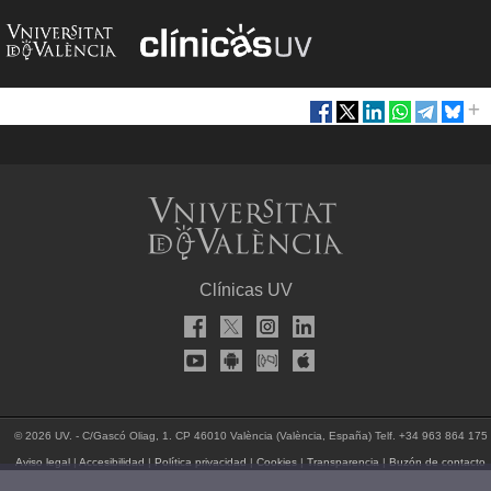
Clínicas UV
© 2026 UV. - C/Gascó Oliag, 1. CP 46010 València (València, España) Telf. +34 963 864 175
Aviso legal
|
Accesibilidad
|
Política privacidad
|
Cookies
|
Transparencia
|
Buzón de contacto