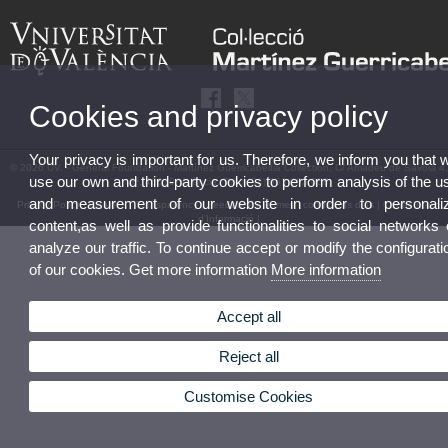
Cookies and privacy policy
Your privacy is important for us. Therefore, we inform you that 
© 2026 UV. - General Foundation - Martínez Guerricabeitia Collection, C/ Amadeu de Savoia 4,
use our own and third-party cookies to perform analysis of the u
5ª, 46010 València. Tel: (+34) 963 983 058
and measurement of our website in order to personali
Privacy Policy
|
Cookies
|
Transparency
|
Feedback
|
Termes i condicions d’ús
|
Canal Intern
d'Informació
|
content,as well as provide functionalities to social networks 
analyze our traffic. To continue accept or modify the configurati
of our cookies. Get more information
More information
Accept all
Reject all
Customise Cookies