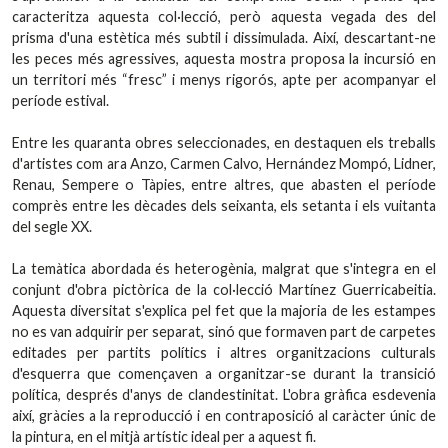
caracteritza aquesta col·lecció, però aquesta vegada des del
prisma d'una estètica més subtil i dissimulada. Així, descartant-ne
les peces més agressives, aquesta mostra proposa la incursió en
un territori més “fresc” i menys rigorós, apte per acompanyar el
període estival.
Entre les quaranta obres seleccionades, en destaquen els treballs
d'artistes com ara Anzo, Carmen Calvo, Hernández Mompó, Lidner,
Renau, Sempere o Tàpies, entre altres, que abasten el període
comprès entre les dècades dels seixanta, els setanta i els vuitanta
del segle XX.
La temàtica abordada és heterogènia, malgrat que s'integra en el
conjunt d'obra pictòrica de la col·lecció Martínez Guerricabeitia.
Aquesta diversitat s'explica pel fet que la majoria de les estampes
no es van adquirir per separat, sinó que formaven part de carpetes
editades per partits polítics i altres organitzacions culturals
d'esquerra que començaven a organitzar-se durant la transició
política, després d'anys de clandestinitat. L'obra gràfica esdevenia
així, gràcies a la reproducció i en contraposició al caràcter únic de
la pintura, en el mitjà artístic ideal per a aquest fi.