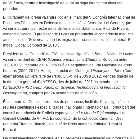
de València, centre d'investigació del qual ha sigut director en diversos
períodes.
El lliurament del premi va tindre lloc en el marc del V Congrés Internacional de
Polítiques Públiques en Defensa de la Inclusió, la Diversitat i el Gènere, que
va ser inaugurat pel rector de la Universitat de Salamanca, Ricardo Rivero,
dimecres passat. El professor de Lucas va pronunciar la conferència magistral
amb el títol de “Governança de les migracions, sense imposició unilateral. El
model Global Compact de 2018”.
President de la Comissió de Ciència i investigació del Senat, Javier de Lucas
va ser president de CEAR (Comissió Espanyola d'Ajuda al Refugiat) entre
2008-2009 i membre de la Comissió de seguiment del Pla Nacional de drets
humans (2009-2012). Ha sigut director del Col·legi d'Espanya en Paris (
Cité
international universitaire de Paris
, CiuP), de 2005 a 2012. Per designació de
la directora general d'UNESCO, des de juliol de 2011 és membre de
l'UNESCO HPSD (
High Panell on Science, Technology and Innovation for
Developmen
t), compost per 24 acadèmics de tot el món.
És membre de Consells científics de nombrosos Instituts d'investigació i de
revistes científiques especialitzades, nacionals i internacionals. Forma part del
consell de redacció de l'edició espanyola de
Le Monde Diplomatique
i del
Consell Científic de ATTAC. És codirector de la col·lecció Cinema i Dret
(editorial Tirant lo Blanch) i de la sèrie Drets humans (editorial Tirant lo
Blanch).
Ha sigut investigador principal en 14 projectes d'investigació del programa I+D