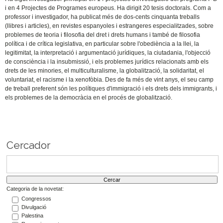
i en 4 Projectes de Programes europeus. Ha dirigit 20 tesis doctorals. Com a
professor i investigador, ha publicat més de dos-cents cinquanta treballs
(llibres i articles), en revistes espanyoles i estrangeres especialitzades, sobre
problemes de teoria i filosofia del dret i drets humans i també de filosofia
política i de crítica legislativa, en particular sobre l'obediència a la llei, la
legitimitat, la interpretació i argumentació jurídiques, la ciutadania, l'objecció
de consciència i la insubmissió, i els problemes jurídics relacionats amb els
drets de les minories, el multiculturalisme, la globalització, la solidaritat, el
voluntariat, el racisme i la xenofòbia. Des de fa més de vint anys, el seu camp
de treball preferent són les polítiques d'immigració i els drets dels immigrants, i
els problemes de la democràcia en el procés de globalització.
Cercador
Categoria de la novetat:
Congressos
Divulgació
Palestina