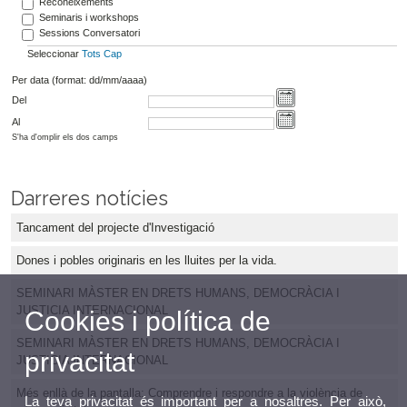
Reconeixements
Seminaris i workshops
Sessions Conversatori
Seleccionar
Tots
Cap
Per data (format: dd/mm/aaaa)
Del
Al
S'ha d'omplir els dos camps
Darreres notícies
Tancament del projecte d'Investigació
Dones i pobles originaris en les lluites per la vida.
SEMINARI MÀSTER EN DRETS HUMANS, DEMOCRÀCIA I
JUSTICIA INTERNACIONAL
Cookies i política de
SEMINARI MÀSTER EN DRETS HUMANS, DEMOCRÀCIA I
privacitat
JUSTICIA INTERNACIONAL
Més enllà de la pantalla: Comprendre i respondre a la violència de
La teva privacitat és important per a nosaltres. Per això,