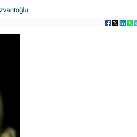
azvantoğlu