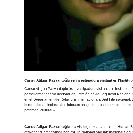
Cansu Atilgan Pazvantoğlu és investigadora visitant en l'Institu
Cansu Atilgan Pazvantoğlu és investigadora visitant en l'Institut de
posteriorment es va doctorar en Estratègies de Seguretat Nacional 
en el Departament de Relacions Internacionals/Dret Internacional. La
internacional, incloses les interaccions jurídiques internacionals e
patrimoni cultural.»
Cansu Atilgan Pazvantoğlu
is a visiting researcher at the Human R
of War and later earned her PhD in National and International Secur