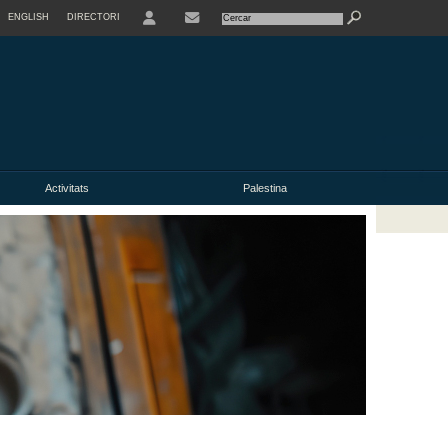
ENGLISH
DIRECTORI
USER
Activitats
Palestina