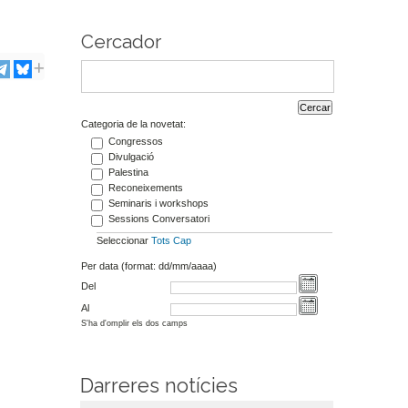
Cercador
Categoria de la novetat:
Congressos
Divulgació
Palestina
Reconeixements
Seminaris i workshops
Sessions Conversatori
Seleccionar
Tots
Cap
Per data (format: dd/mm/aaaa)
Del
Al
S'ha d'omplir els dos camps
Darreres notícies