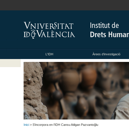
L'IDH
Àrees d’investigació
Inici
> S'incorpora en l'IDH Cansu Atilgan Pazvantoğlu