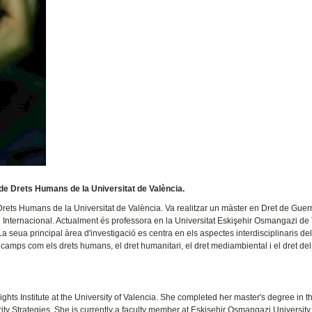
t de Drets Humans de la Universitat de València.
 Drets Humans de la Universitat de València. Va realitzar un màster en Dret de Guerr
i Internacional. Actualment és professora en la Universitat Eskişehir Osmangazi de
 seua principal àrea d'investigació es centra en els aspectes interdisciplinaris del
n camps com els drets humans, el dret humanitari, el dret mediambiental i el dret del
ights Institute at the University of Valencia. She completed her master's degree in 
ity Strategies. She is currently a faculty member at Eskişehir Osmangazi University