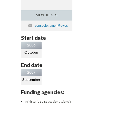
VIEW DETAILS
consuelo.ramon@uv.es
Start date
2006
October
End date
2009
September
Funding agencies:
Ministerio de Educación y Ciencia