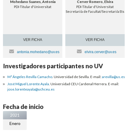
Mohedano Suanes, Antonia
Cerver Romero, Elvira
PDI-Titular d'Universitat
PDI-Titular d'Universitat
Secretari/a de Facultat/Secretari/a Ets
VER FICHA
VER FICHA
antonia.mohedano@uv.es
elvira.cerver@uv.es
Investigadores participantes no UV
Mª Ángeles Revilla Camacho
. Universidad de Sevilla. E-mail:
arevilla@us.es
José Miguel Lorente Ayala
. Universidad CEU Cardenal Herrera. E-mail:
jose.lorenteayala@uchceu.es
Fecha de inicio
2021
Enero