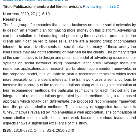
Título Publicación (nombre del libro o revista):
Revista Ingenieria UC.
Num.Year 2020, 27 (1), 6-19
Resumen:
The first group of companies that have a business on online social networks try
to design an efficient plan for making more money on this platform. Advertising
can be a solution for introducing and promoting the services or products for the
clients and it can be led to more sells. There are a second group of companies
intended to use advertisements on social networks, many of these annoy the
users since they are not fascinating or matched for the clients. The primary target
of the current study is to design and present a model of advertising recommender
systems on social networks using innovative techniques. Although there are
numerous applications and research works about recommender frameworks, in
the proposed model, it is valuable to plan a recommender system which focus
more precisely on the user's interests. The framework uses a semantic logic to
increase the accuracy of the recommendations along with using a combination of
four recommender methods, the particular estimations for each method and the
integration of recommendations generated by each method using a rank-based
approach which totally can differentiate the proposed recommender framework
from the previous similar methods. The accuracy of suggested framework is
0,7498 that was revealed by implementing a web application. The comparison of
some similar models with the current work based on various features and
aspects shows a significant excellence of this study.
ISSN:
1316-6832, Online ISSN: 2610-8240