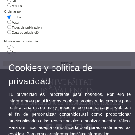
No
Ambos
Ordenar por
Fecha
Autor
Tipos de publicación
Data de adquisición
Mostrar en formato cita
Si
No
Cookies y política de
privacidad
Tu privacidad es importante para nosotros. Por ello te
informamos que utilizamos cookies propias y de terceros para
Instituto Universitario de Investigación de Robótica y
realizar análisis de uso y medición de nuestra página web con
Tecnologías de la Información y las Comunicaciones
el fin de personalizar contenidos,así como proporcionar
(IRTIC)
funcionalidades a las redes sociales o analizar nuestro tráfico.
Para continuar acepta o modifica la configuración de nuestras
cookies. Para ampliar información
Más información