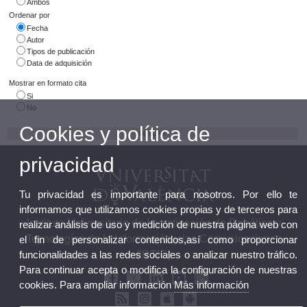
Ambos
Ordenar por
Fecha
Autor
Tipos de publicación
Data de adquisición
Mostrar en formato cita
Si
No
Cookies y política de
privacidad
Tu privacidad es importante para nosotros. Por ello te
informamos que utilizamos cookies propias y de terceros para
Instituto Universitario de Investigación de Robótica y
realizar análisis de uso y medición de nuestra página web con
Tecnologías de la Información y las Comunicaciones
el fin de personalizar contenidos,así como proporcionar
(IRTIC)
funcionalidades a las redes sociales o analizar nuestro tráfico.
Para continuar acepta o modifica la configuración de nuestras
cookies. Para ampliar información
Más información