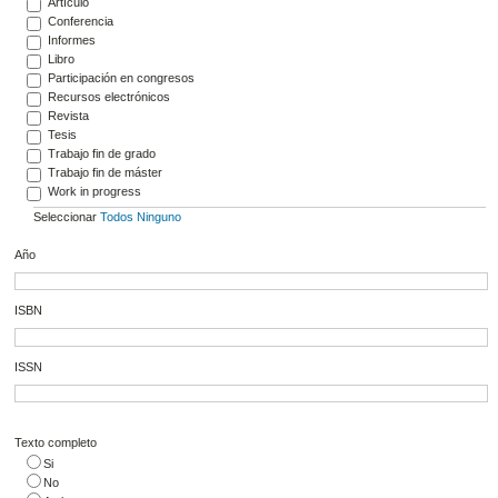
Artículo
Conferencia
Informes
Libro
Participación en congresos
Recursos electrónicos
Revista
Tesis
Trabajo fin de grado
Trabajo fin de máster
Work in progress
Seleccionar
Todos
Ninguno
Año
ISBN
ISSN
Texto completo
Si
No