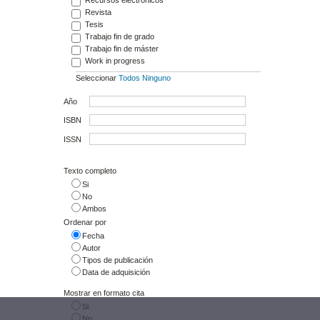
Revista
Tesis
Trabajo fin de grado
Trabajo fin de máster
Work in progress
Seleccionar
Todos
Ninguno
Año
ISBN
ISSN
Texto completo
Si
No
Ambos
Ordenar por
Fecha
Autor
Tipos de publicación
Data de adquisición
Mostrar en formato cita
Si
No