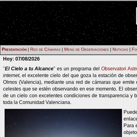
Presentación
|
Red de Cámaras
|
Menú de Observaciones
|
Noticias
|
Fo
Hoy:
07/08/2026
"
El Cielo a tu Alcance
" es un programa del
Observatori Ast
internet
, el excelente cielo del que goza la estación de obs
Olmos (Valencia), mediante una red de cámaras que emite en
celestes que se estén observando en ese momento. El observa
de un cielo con excelentes condiciones de transparencia y 
toda la Comunidad Valenciana.
Puede
enlace
Para 
objeto