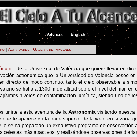
|
|
Valencià
English
ro
|
Actividades
|
Galeria de Imágenes
rònomic
de la Universitat de València que quiere llevar en direc
ervación astronómica que la Universidad de Valencia posee en 
 directo de modo continuo, tanto el cielo observable a simp
torio se halla a 1300 m de altitud sobre el nivel del mar, en 
bajísimos niveles de contaminación lumínica, siendo uno de l
s unirte a esta aventura de la
Astronomía
visitando nuestra 
 que te aparece en la parte superior de la web, en la zona gr
ello se ha preparado un exhaustivo programa de observación 
s celestes más atractivos, y realizándose observaciones diari