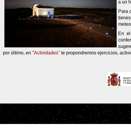
a un h
Para c
tiene
meteor
En el
confe
sugere
por último, en "
Actividades
" te propondremos ejercicios, acti