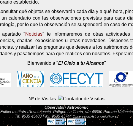
orario establecido.
onsultar qué objetos se observarán cada día y a qué hora, pin
s un calendario con las observaciones previstas para cada dí
ología, por lo que la observación se suspenderá en caso de ma
 apartado "
Noticias
" te informaremos de otras actividade
rencias, charlas, exposiciones u otras novedades. Dispones 
ncias, y realizar las preguntas que desees a los astrónomos d
vidades y pasatiempos para que realices con nosotros. Esperamos
Bienvenido a "
El Cielo a tu Alcance
"
Nº de Visitas:
Observatori Astrònomic
Edifici Instituts d'Investigació. Polígon La Coma, s/n 46980 Paterna València
Tlf: 9635 43483 Fax: 9635 43744
Observatori.Astronomic@uv.es