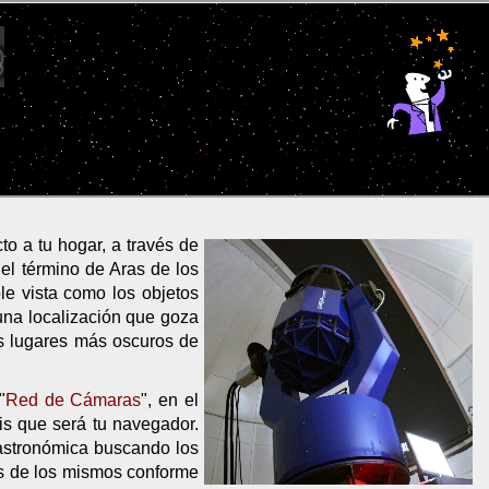
to a tu hogar, a través de
el término de Aras de los
le vista como los objetos
una localización que goza
os lugares más oscuros de
"
Red de Cámaras
", en el
is que será tu navegador.
astronómica buscando los
as de los mismos conforme