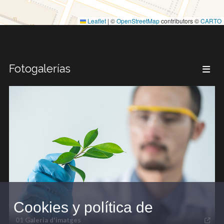
Leaflet
|
©
OpenStreetMap
contributors ©
CARTO
Fotogalerías
Cookies y política de
01 Galeria d'imatges
gal