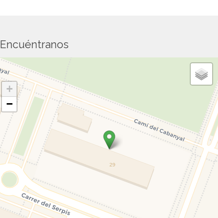
Encuéntranos
+
−