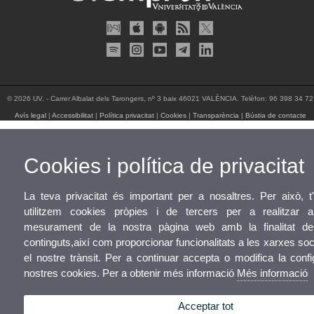
© 2026 UV. - Carrer Albalat dels Tarongers, nº 3 baix 46021 VALÈNCIA. Telèfon: 96 398 34 72
Avís legal
|
Accessibilitat
|
Política privacitat
|
Cookies
|
Transparència
|
Bústia de contacte
Cookies i política de privacitat
La teva privacitat és important per a nosaltres. Per això, 
utilitzem cookies pròpies i de tercers per a realitzar an
mesurament de la nostra pàgina web amb la finalitat de 
continguts,així com proporcionar funcionalitats a les xarxes soci
el nostre trànsit. Per a continuar accepta o modifica la conf
nostres cookies. Per a obtenir més informació
Més informació
Acceptar tot