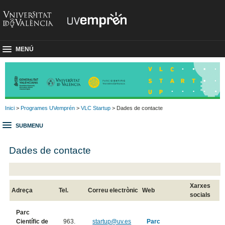
MENÚ
Inici
>
Programes UVemprén
>
VLC Startup
> Dades de contacte
SUBMENU
Dades de contacte
Xarxes
Adreça
Tel.
Correu electrònic
Web
socials
Parc
Científic de
963.
startup@uv.es
Parc
​