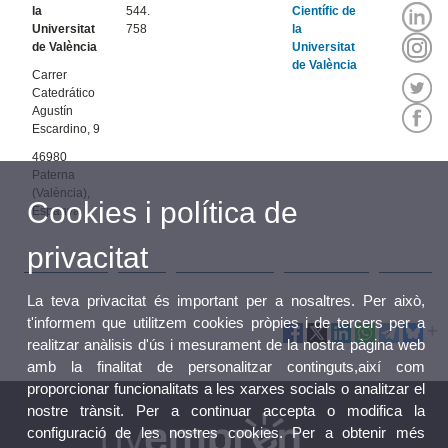
la
544.
Científic de
Universitat
758
la
de València
Universitat
de València
Carrer
Catedrático
Agustín
Escardino, 9
46980
Paterna
(València),
Cookies i política de
Espanya
privacitat
La teva privacitat és important per a nosaltres. Per això,
t'informem que utilitzem cookies pròpies i de tercers per a
realitzar anàlisis d'ús i mesurament de la nostra pàgina web
amb la finalitat de personalitzar continguts,així com
proporcionar funcionalitats a les xarxes socials o analitzar el
nostre trànsit. Per a continuar accepta o modifica la
configuració de les nostres cookies. Per a obtenir més