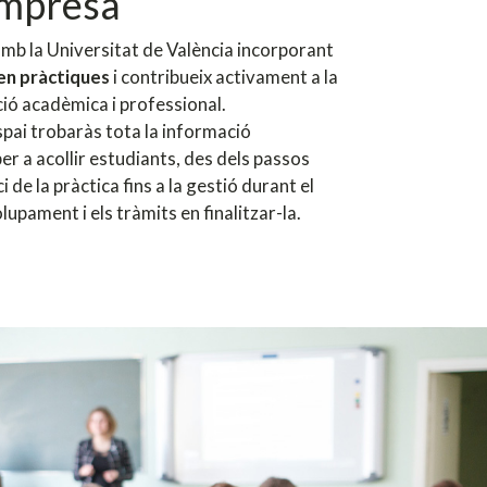
empresa
amb la Universitat de València incorporant
en pràctiques
i contribueix activament a la
ió acadèmica i professional.
pai trobaràs tota la informació
er a acollir estudiants, des dels passos
ici de la pràctica fins a la gestió durant el
upament i els tràmits en finalitzar-la.