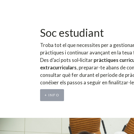
Soc estudiant
Troba tot el que necessites per a gestionar
pràctiques i continuar avançant en la teua
Des d’ací pots sol·licitar
pràctiques curricu
extracurriculars
, preparar-te abans de co
consultar què fer durant el període de pràc
conéixer els passos a seguir en finalitzar-le
+ INFO