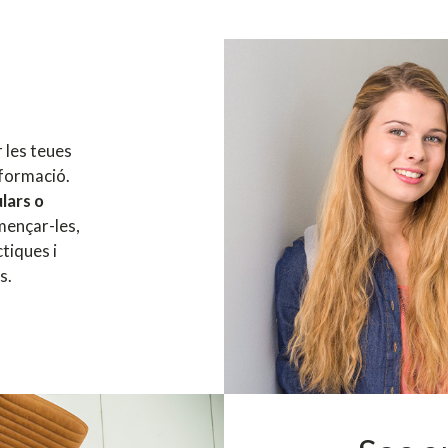
 les teues
 formació.
lars o
mençar-les,
tiques i
s.