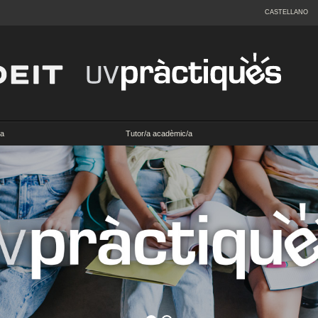
CASTELLANO
a
Tutor/a acadèmic/a