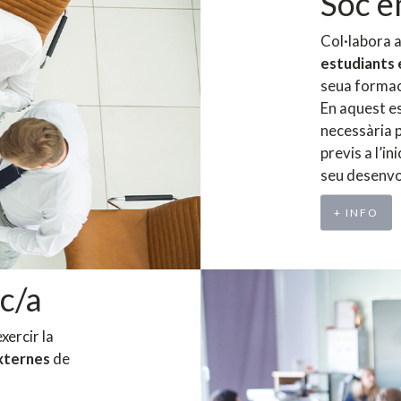
Soc 
Col·labora 
estudiants 
seua formac
En aquest es
necessària p
previs a l’in
seu desenvol
+ INFO
c/a
xercir la
externes
de