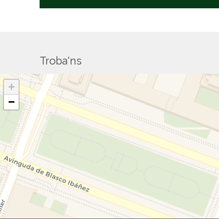
Troba'ns
+
−