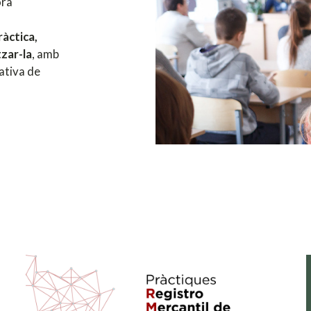
ora
ràctica,
tzar-la
, amb
mativa de