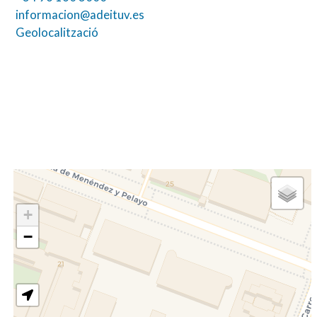
informacion@adeituv.es
Geolocalització
+
−