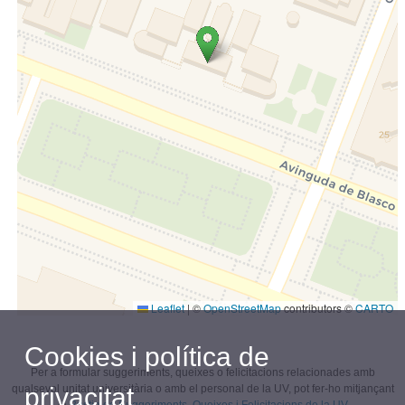
Leaflet
|
©
OpenStreetMap
contributors ©
CARTO
Cookies i política de
Per a formular suggeriments, queixes o felicitacions relacionades amb
privacitat
qualsevol unitat universitària o amb el personal de la UV, pot fer-ho mitjançant