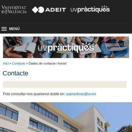
MENÚ
Inici
>
Contacte
> Dades de contacte i horari
Contacte
Pots consultar-nos qualsevol dubte en:
uvpracticas@uv.es