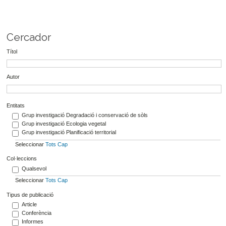
Cercador
Títol
Autor
Entitats
Grup investigació Degradació i conservació de sòls
Grup investigació Ecologia vegetal
Grup investigació Planificació territorial
Seleccionar
Tots
Cap
Col·leccions
Qualsevol
Seleccionar
Tots
Cap
Tipus de publicació
Article
Conferència
Informes