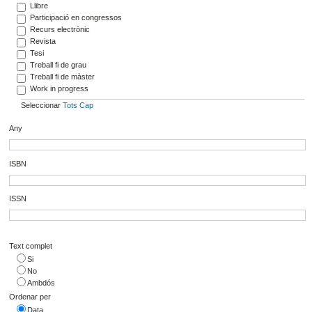
Llibre
Participació en congressos
Recurs electrònic
Revista
Tesi
Treball fi de grau
Treball fi de màster
Work in progress
Seleccionar
Tots
Cap
Any
ISBN
ISSN
Text complet
Si
No
Ambdós
Ordenar per
Data