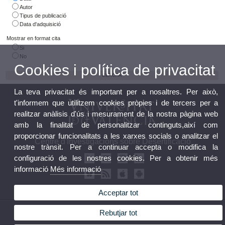
Autor
Tipus de publicació
Data d'adquisició
Mostrar en format cita
Si
No
Cookies i política de privacitat
La teva privacitat és important per a nosaltres. Per això,
t'informem que utilitzem cookies pròpies i de tercers per a
realitzar anàlisis d'ús i mesurament de la nostra pàgina web
amb la finalitat de personalitzar continguts,així com
proporcionar funcionalitats a les xarxes socials o analitzar el
Centre d'Investigacions sobre Desertificació
nostre trànsit. Per a continuar accepta o modifica la
configuració de les nostres cookies. Per a obtenir més
informació
Més informació
Acceptar tot
© 2026 UV. - Crta. Moncada-Nàquera, Km 4,5. 46113 Moncada (València) Telèfon: 96
Rebutjar tot
3424162