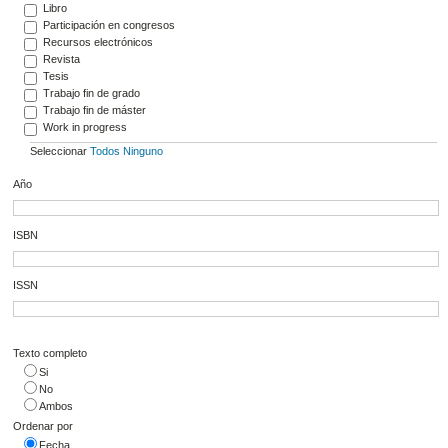
Libro
Participación en congresos
Recursos electrónicos
Revista
Tesis
Trabajo fin de grado
Trabajo fin de máster
Work in progress
Seleccionar
Todos
Ninguno
Año
ISBN
ISSN
Texto completo
Si
No
Ambos
Ordenar por
Fecha