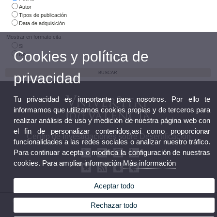
Autor
Tipos de publicación
Data de adquisición
Mostrar en formato cita
Si
Cookies y política de
No
privacidad
Tu privacidad es importante para nosotros. Por ello te
informamos que utilizamos cookies propias y de terceros para
realizar análisis de uso y medición de nuestra página web con
el fin de personalizar contenidos,así como proporcionar
Centro de Investigaciones sobre Desertificación
funcionalidades a las redes sociales o analizar nuestro tráfico.
Para continuar acepta o modifica la configuración de nuestras
cookies. Para ampliar información
Más información
Aceptar todo
© 2026 UV. - Crta. Moncada-Náquera, Km 4,5. 46113 Moncada (Valencia). Teléfono: 96
Rechazar todo
3424162