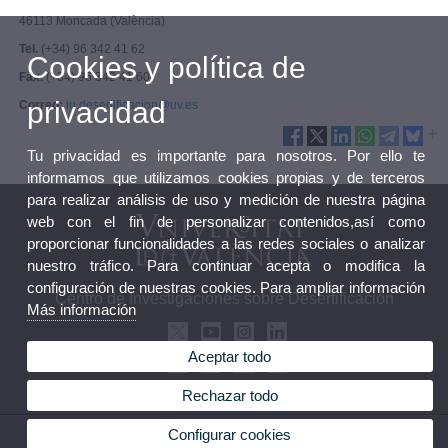
46113 Moncada (València)
Tel.
(+34) 96 342 41 62
Cookies y política de
Fax.
(+34) 96 342 41 60
privacidad
Correo:
iu.desertificacion@uv.es
Tu privacidad es importante para nosotros. Por ello te
informamos que utilizamos cookies propias y de terceros
para realizar análisis de uso y medición de nuestra página
web con el fin de personalizar contenidos,así como
proporcionar funcionalidades a las redes sociales o analizar
nuestro tráfico. Para continuar acepta o modifica la
configuración de nuestras cookies. Para ampliar información
Centro de Investigaciones sobre Desertificación
Más información
Aceptar todo
Rechazar todo
Configurar cookies
© 2026 UV. - Crta. Moncada-Náquera, Km 4,5. 46113 Moncada (Valencia). Teléfono: 96
3424162