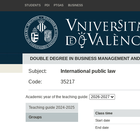
STUDENTS
PDI
PTGAS
BUSINESS
DOUBLE DEGREE IN BUSINESS MANAGEMENT AND
Subject:
International public law
Code:
35217
Academic year of the teaching guide:
Teaching guide 2024-2025
Class time
Groups
Start date
End date