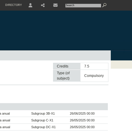
DIRECTORY
USER
SHARE
CONTACTE
Credits
7.5
Type (of
compulsory
subject)
a anual
Subgroup 3B-X1
26/06/2025 00:00
a anual
Subgroup C-X1
26/05/2025 00:00
a anual
Subgroup DC-X1
26/05/2025 00:00